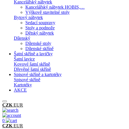
Kancelářský nábytek
Kancelářský nábytek HOBIS,…
Výškově stavitelné stoly
Bytový nábytek
Sedací soupravy
Stoly a podnože
Dětský nábytek
Dílenský
Dílenské stoly
Dílenské skříně
Šatní skříně a lavičky
Šatní lavice
Kovové šatní skříně
Dřevěné šatní skříně
Spisové skříně a kartotéky
Spisové skříně
Kartotéky
AKCE
CZK
EUR
0
CZK
EUR