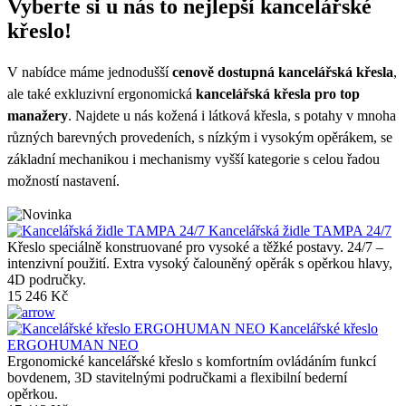
Vyberte si u nás to nejlepší
kancelářské
křeslo
!
V nabídce máme jednodušší
cenově dostupná kancelářská křesla
,
ale také exkluzivní ergonomická
kancelářská křesla pro top
manažery
. Najdete u nás kožená i látková křesla, s potahy v mnoha
různých barevných provedeních, s nízkým i vysokým opěrákem, se
základní mechanikou i mechanismy vyšší kategorie s celou řadou
možností nastavení.
Kancelářská židle TAMPA 24/7
Křeslo speciálně konstruované pro vysoké a těžké postavy. 24/7 –
intenzivní použití. Extra vysoký čalouněný opěrák s opěrkou hlavy,
4D područky.
15 246 Kč
Kancelářské křeslo
ERGOHUMAN NEO
Ergonomické kancelářské křeslo s komfortním ovládáním funkcí
bovdenem, 3D stavitelnými područkami a flexibilní bederní
opěrkou.