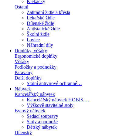
Klekačky
Ostatní
Zahradní židle a křesla
Lékařské židle
Dílenské židle
Antistatické židle
Školní židle
Lavice
Náhradní díly
Doplňky, věšáky
Ergonomické doplňky
Věšáky
Podložky a podnožky
Paravany
Další doplňky
Stolní antivirové ochranné…
Nábytek
Kancelářský nábytek
Kancelářský nábytek HOBIS,…
Výškově stavitelné stoly
Bytový nábytek
Sedací soupravy
Stoly a podnože
Dětský nábytek
Dílenský