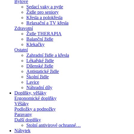
Bytové
Sedací vaky a pytle
Židle pro seniory
Křesla a polokřesla
Relaxační a TV křesla
Zdravotní
Židle THERAPIA
Balanční židle
Klekačky
Ostatní
Zahradní židle a křesla
Lékařské židle
Dílenské židle
Antistatické židle
Školní židle
Lavice
Náhradní díly
Doplňky, věšáky
Ergonomické doplňky
Věšáky
Podložky a podnožky
Paravany
Další doplňky
Stolní antivirové ochranné…
Nábytek