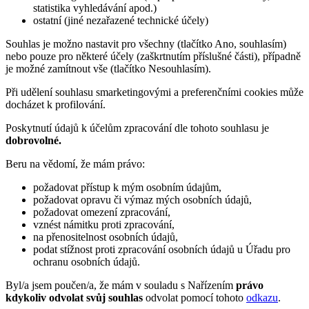
statistika vyhledávání apod.)
ostatní (jiné nezařazené technické účely)
Souhlas je možno nastavit pro všechny (tlačítko Ano, souhlasím)
nebo pouze pro některé účely (zaškrtnutím příslušné části), případně
je možné zamítnout vše (tlačítko Nesouhlasím).
Při udělení souhlasu smarketingovými a preferenčními cookies může
docházet k profilování.
Poskytnutí údajů k účelům zpracování dle tohoto souhlasu je
dobrovolné.
Beru na vědomí, že mám právo:
požadovat přístup k mým osobním údajům,
požadovat opravu či výmaz mých osobních údajů,
požadovat omezení zpracování,
vznést námitku proti zpracování,
na přenositelnost osobních údajů,
podat stížnost proti zpracování osobních údajů u Úřadu pro
ochranu osobních údajů.
Byl/a jsem poučen/a, že mám v souladu s Nařízením
právo
kdykoliv odvolat svůj souhlas
odvolat pomocí tohoto
odkazu
.