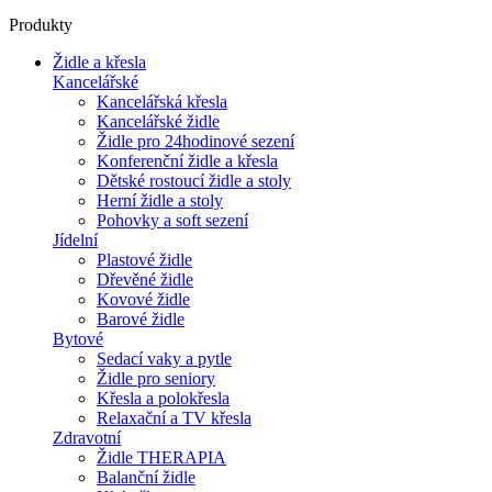
Produkty
Židle a křesla
Kancelářské
Kancelářská křesla
Kancelářské židle
Židle pro 24hodinové sezení
Konferenční židle a křesla
Dětské rostoucí židle a stoly
Herní židle a stoly
Pohovky a soft sezení
Jídelní
Plastové židle
Dřevěné židle
Kovové židle
Barové židle
Bytové
Sedací vaky a pytle
Židle pro seniory
Křesla a polokřesla
Relaxační a TV křesla
Zdravotní
Židle THERAPIA
Balanční židle