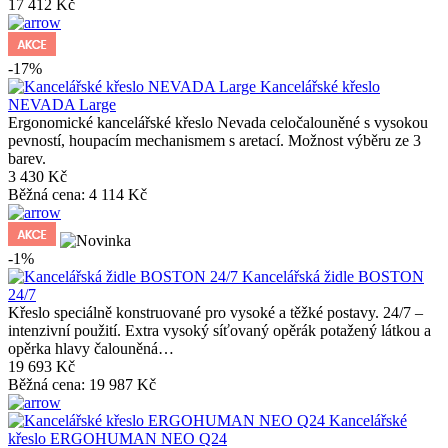
17 412 Kč
-17%
Kancelářské křeslo
NEVADA Large
Ergonomické kancelářské křeslo Nevada celočalouněné s vysokou
pevností, houpacím mechanismem s aretací. Možnost výběru ze 3
barev.
3 430 Kč
Běžná cena:
4 114 Kč
-1%
Kancelářská židle BOSTON
24/7
Křeslo speciálně konstruované pro vysoké a těžké postavy. 24/7 –
intenzivní použití. Extra vysoký síťovaný opěrák potažený látkou a
opěrka hlavy čalouněná…
19 693 Kč
Běžná cena:
19 987 Kč
Kancelářské
křeslo ERGOHUMAN NEO Q24