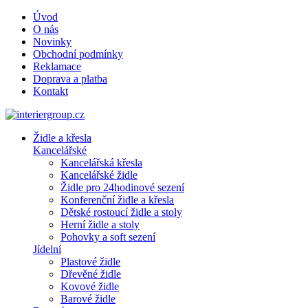
Úvod
O nás
Novinky
Obchodní podmínky
Reklamace
Doprava a platba
Kontakt
Židle a křesla
Kancelářské
Kancelářská křesla
Kancelářské židle
Židle pro 24hodinové sezení
Konferenční židle a křesla
Dětské rostoucí židle a stoly
Herní židle a stoly
Pohovky a soft sezení
Jídelní
Plastové židle
Dřevěné židle
Kovové židle
Barové židle