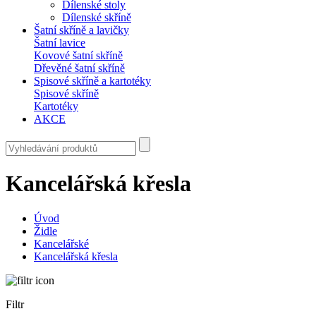
Dílenské stoly
Dílenské skříně
Šatní skříně a lavičky
Šatní lavice
Kovové šatní skříně
Dřevěné šatní skříně
Spisové skříně a kartotéky
Spisové skříně
Kartotéky
AKCE
Kancelářská křesla
Úvod
Židle
Kancelářské
Kancelářská křesla
Filtr