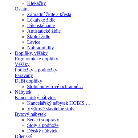
Klekačky
Ostatní
Zahradní židle a křesla
Lékařské židle
Dílenské židle
Antistatické židle
Školní židle
Lavice
Náhradní díly
Doplňky, věšáky
Ergonomické doplňky
Věšáky
Podložky a podnožky
Paravany
Další doplňky
Stolní antivirové ochranné…
Nábytek
Kancelářský nábytek
Kancelářský nábytek HOBIS,…
Výškově stavitelné stoly
Bytový nábytek
Sedací soupravy
Stoly a podnože
Dětský nábytek
Dílenský