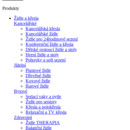
Produkty
Židle a křesla
Kancelářské
Kancelářská křesla
Kancelářské židle
Židle pro 24hodinové sezení
Konferenční židle a křesla
Dětské rostoucí židle a stoly
Herní židle a stoly
Pohovky a soft sezení
Jídelní
Plastové židle
Dřevěné židle
Kovové židle
Barové židle
Bytové
Sedací vaky a pytle
Židle pro seniory
Křesla a polokřesla
Relaxační a TV křesla
Zdravotní
Židle THERAPIA
Balanční židle