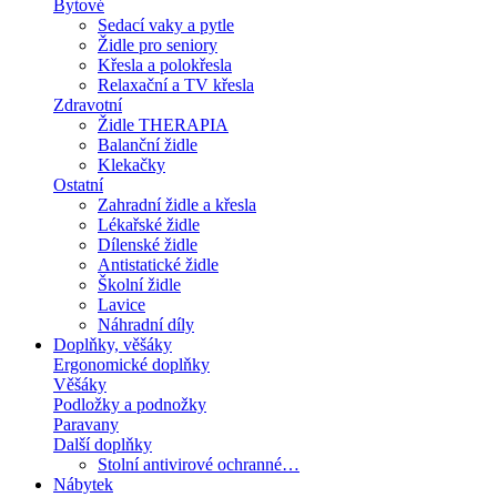
Bytové
Sedací vaky a pytle
Židle pro seniory
Křesla a polokřesla
Relaxační a TV křesla
Zdravotní
Židle THERAPIA
Balanční židle
Klekačky
Ostatní
Zahradní židle a křesla
Lékařské židle
Dílenské židle
Antistatické židle
Školní židle
Lavice
Náhradní díly
Doplňky, věšáky
Ergonomické doplňky
Věšáky
Podložky a podnožky
Paravany
Další doplňky
Stolní antivirové ochranné…
Nábytek