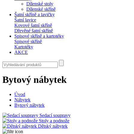
Dílenské stoly
Dílenské skříně
Šatní skříně a lavičky
Šatní lavice
Kovové šatní skříně
Dřevěné šatní skříně
Spisové skříně a kartotéky
Spisové skříně
Kartotéky
AKCE
Bytový nábytek
Úvod
Nábytek
Bytový nábytek
Sedací soupravy
Stoly a podnože
Dětský nábytek