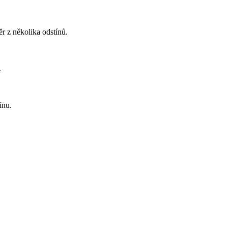
r z několika odstínů.
.
ínu.