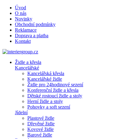
Úvod
O nás
Novinky
Obchodní podmínky
Reklamace
Doprava a platba
Kontakt
Židle a křesla
Kancelářské
Kancelářská křesla
Kancelářské židle
Židle pro 24hodinové sezení
Konferenční židle a křesla
Dětské rostoucí židle a stoly
Herní židle a stoly
Pohovky a soft sezení
Jídelní
Plastové židle
Dřevěné židle
Kovové židle
Barové židle