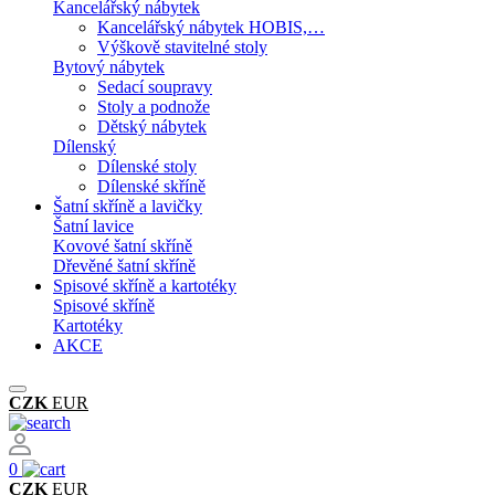
Kancelářský nábytek
Kancelářský nábytek HOBIS,…
Výškově stavitelné stoly
Bytový nábytek
Sedací soupravy
Stoly a podnože
Dětský nábytek
Dílenský
Dílenské stoly
Dílenské skříně
Šatní skříně a lavičky
Šatní lavice
Kovové šatní skříně
Dřevěné šatní skříně
Spisové skříně a kartotéky
Spisové skříně
Kartotéky
AKCE
CZK
EUR
0
CZK
EUR