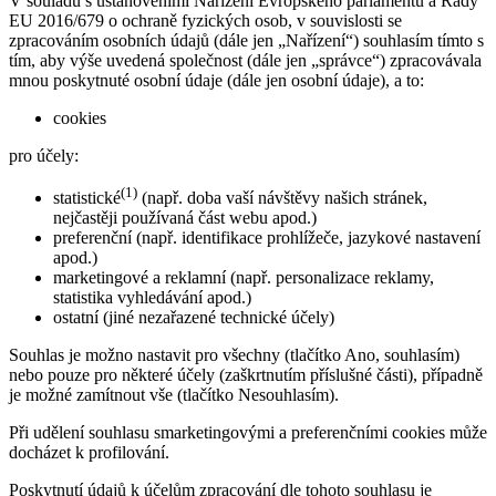
V souladu s ustanoveními Nařízení Evropského parlamentu a Rady
EU 2016/679 o ochraně fyzických osob, v souvislosti se
zpracováním osobních údajů (dále jen „Nařízení“) souhlasím tímto s
tím, aby výše uvedená společnost (dále jen „správce“) zpracovávala
mnou poskytnuté osobní údaje (dále jen osobní údaje), a to:
cookies
pro účely:
(1)
statistické
(např. doba vaší návštěvy našich stránek,
nejčastěji používaná část webu apod.)
preferenční (např. identifikace prohlížeče, jazykové nastavení
apod.)
marketingové a reklamní (např. personalizace reklamy,
statistika vyhledávání apod.)
ostatní (jiné nezařazené technické účely)
Souhlas je možno nastavit pro všechny (tlačítko Ano, souhlasím)
nebo pouze pro některé účely (zaškrtnutím příslušné části), případně
je možné zamítnout vše (tlačítko Nesouhlasím).
Při udělení souhlasu smarketingovými a preferenčními cookies může
docházet k profilování.
Poskytnutí údajů k účelům zpracování dle tohoto souhlasu je