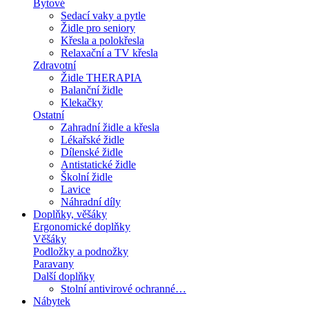
Bytové
Sedací vaky a pytle
Židle pro seniory
Křesla a polokřesla
Relaxační a TV křesla
Zdravotní
Židle THERAPIA
Balanční židle
Klekačky
Ostatní
Zahradní židle a křesla
Lékařské židle
Dílenské židle
Antistatické židle
Školní židle
Lavice
Náhradní díly
Doplňky, věšáky
Ergonomické doplňky
Věšáky
Podložky a podnožky
Paravany
Další doplňky
Stolní antivirové ochranné…
Nábytek