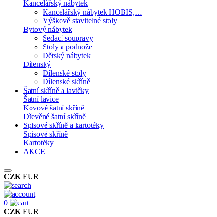
Kancelářský nábytek
Kancelářský nábytek HOBIS,…
Výškově stavitelné stoly
Bytový nábytek
Sedací soupravy
Stoly a podnože
Dětský nábytek
Dílenský
Dílenské stoly
Dílenské skříně
Šatní skříně a lavičky
Šatní lavice
Kovové šatní skříně
Dřevěné šatní skříně
Spisové skříně a kartotéky
Spisové skříně
Kartotéky
AKCE
CZK
EUR
0
CZK
EUR