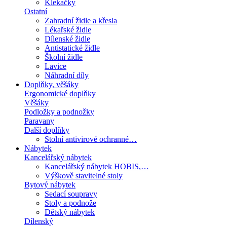
Klekačky
Ostatní
Zahradní židle a křesla
Lékařské židle
Dílenské židle
Antistatické židle
Školní židle
Lavice
Náhradní díly
Doplňky, věšáky
Ergonomické doplňky
Věšáky
Podložky a podnožky
Paravany
Další doplňky
Stolní antivirové ochranné…
Nábytek
Kancelářský nábytek
Kancelářský nábytek HOBIS,…
Výškově stavitelné stoly
Bytový nábytek
Sedací soupravy
Stoly a podnože
Dětský nábytek
Dílenský