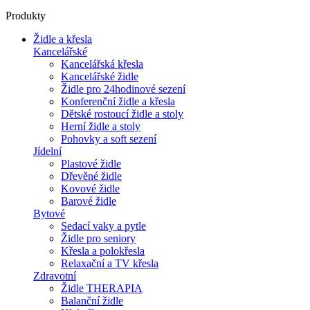
Produkty
Židle a křesla
Kancelářské
Kancelářská křesla
Kancelářské židle
Židle pro 24hodinové sezení
Konferenční židle a křesla
Dětské rostoucí židle a stoly
Herní židle a stoly
Pohovky a soft sezení
Jídelní
Plastové židle
Dřevěné židle
Kovové židle
Barové židle
Bytové
Sedací vaky a pytle
Židle pro seniory
Křesla a polokřesla
Relaxační a TV křesla
Zdravotní
Židle THERAPIA
Balanční židle