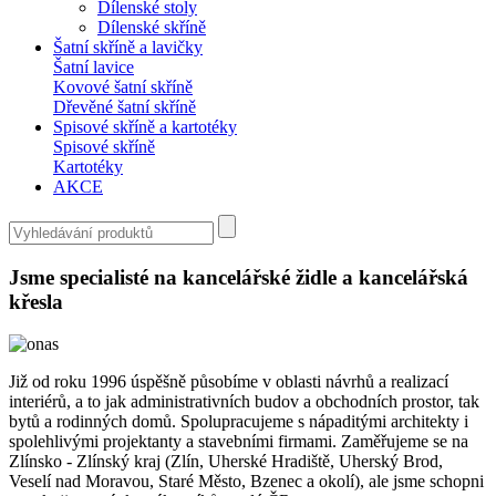
Dílenské stoly
Dílenské skříně
Šatní skříně a lavičky
Šatní lavice
Kovové šatní skříně
Dřevěné šatní skříně
Spisové skříně a kartotéky
Spisové skříně
Kartotéky
AKCE
Jsme specialisté na
kancelářské židle a kancelářská
křesla
Již od roku 1996 úspěšně působíme v oblasti návrhů a realizací
interiérů, a to jak administrativních budov a obchodních prostor, tak
bytů a rodinných domů. Spolupracujeme s nápaditými architekty i
spolehlivými projektanty a stavebními firmami. Zaměřujeme se na
Zlínsko - Zlínský kraj (Zlín, Uherské Hradiště, Uherský Brod,
Veselí nad Moravou, Staré Město, Bzenec a okolí), ale jsme schopni