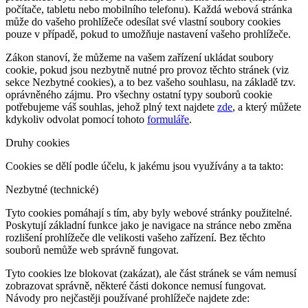
počítače, tabletu nebo mobilního telefonu). Každá webová stránka
může do vašeho prohlížeče odesílat své vlastní soubory cookies
pouze v případě, pokud to umožňuje nastavení vašeho prohlížeče.
Zákon stanoví, že můžeme na vašem zařízení ukládat soubory
cookie, pokud jsou nezbytně nutné pro provoz těchto stránek (viz
sekce Nezbytné cookies), a to bez vašeho souhlasu, na základě tzv.
oprávněného zájmu. Pro všechny ostatní typy souborů cookie
potřebujeme váš souhlas, jehož plný text najdete
zde
, a který můžete
kdykoliv odvolat pomocí tohoto
formuláře
.
Druhy cookies
Cookies se dělí podle účelu, k jakému jsou využívány a ta takto:
Nezbytné (technické)
Tyto cookies pomáhají s tím, aby byly webové stránky použitelné.
Poskytují základní funkce jako je navigace na stránce nebo změna
rozlišení prohlížeče dle velikosti vašeho zařízení. Bez těchto
souborů nemůže web správně fungovat.
Tyto cookies lze blokovat (zakázat), ale část stránek se vám nemusí
zobrazovat správně, některé části dokonce nemusí fungovat.
Návody pro nejčastěji používané prohlížeče najdete zde: