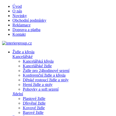
Úvod
O nás
Novinky
Obchodní podmínky
Reklamace
Doprava a platba
Kontakt
Židle a křesla
Kancelářské
Kancelářská křesla
Kancelářské židle
Židle pro 24hodinové sezení
Konferenční židle a křesla
Dětské rostoucí židle a stoly
Herní židle a stoly
Pohovky a soft sezení
Jídelní
Plastové židle
Dřevěné židle
Kovové židle
Barové židle