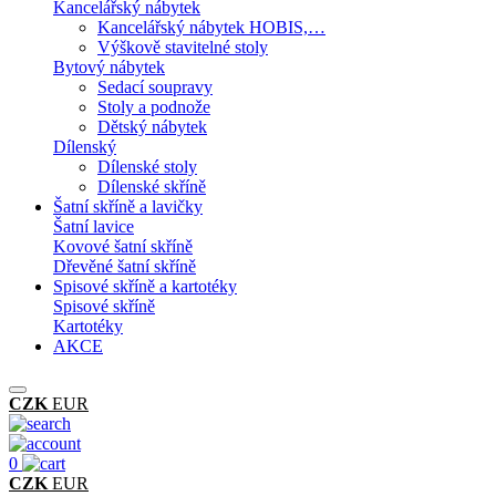
Kancelářský nábytek
Kancelářský nábytek HOBIS,…
Výškově stavitelné stoly
Bytový nábytek
Sedací soupravy
Stoly a podnože
Dětský nábytek
Dílenský
Dílenské stoly
Dílenské skříně
Šatní skříně a lavičky
Šatní lavice
Kovové šatní skříně
Dřevěné šatní skříně
Spisové skříně a kartotéky
Spisové skříně
Kartotéky
AKCE
CZK
EUR
0
CZK
EUR