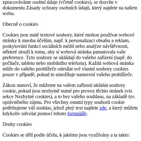
zpracováváme osobní údaje (včetně cookies), se dozvíte v
dokumentu Zásady ochrany osobních údajů, který najdete na našem
webu.
Obecně o cookies
Cookies jsou malé textové soubory, které mohou používat webové
stránky k mnoha účelům, např. k personalizaci obsahu a reklam,
poskytování funkcí sociálních médií nebo analýze návštěvnosti,
některé slouží k tomu, aby si webová stránka pamatovala vaše
preference. Tyto soubory se ukládají do vašeho zařízení (např. do
počítače, tabletu nebo mobilního telefonu). Každá webová stránka
může do vašeho prohlížeče odesílat své vlastní soubory cookies
pouze v případě, pokud to umožňuje nastavení vašeho prohlížeče.
Zákon stanoví, že můžeme na vašem zařízení ukládat soubory
cookie, pokud jsou nezbytně nutné pro provoz těchto stránek (viz
sekce Nezbytné cookies), a to bez vašeho souhlasu, na základě tzv.
oprávněného zájmu. Pro všechny ostatní typy souborů cookie
potřebujeme váš souhlas, jehož plný text najdete
zde
, a který můžete
kdykoliv odvolat pomocí tohoto
formuláře
.
Druhy cookies
Cookies se dělí podle účelu, k jakému jsou využívány a ta takto: