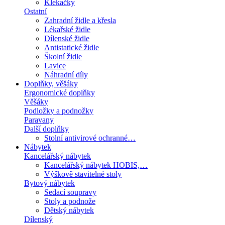
Klekačky
Ostatní
Zahradní židle a křesla
Lékařské židle
Dílenské židle
Antistatické židle
Školní židle
Lavice
Náhradní díly
Doplňky, věšáky
Ergonomické doplňky
Věšáky
Podložky a podnožky
Paravany
Další doplňky
Stolní antivirové ochranné…
Nábytek
Kancelářský nábytek
Kancelářský nábytek HOBIS,…
Výškově stavitelné stoly
Bytový nábytek
Sedací soupravy
Stoly a podnože
Dětský nábytek
Dílenský