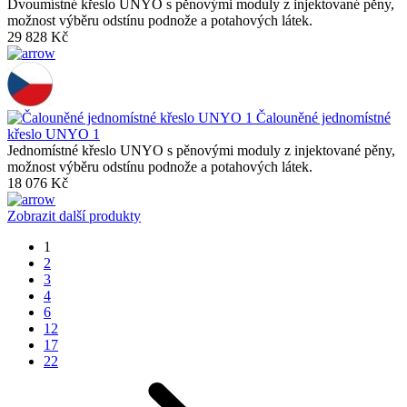
Dvoumístné křeslo UNYO s pěnovými moduly z injektované pěny,
možnost výběru odstínu podnože a potahových látek.
29 828 Kč
Čalouněné jednomístné
křeslo UNYO 1
Jednomístné křeslo UNYO s pěnovými moduly z injektované pěny,
možnost výběru odstínu podnože a potahových látek.
18 076 Kč
Zobrazit další produkty
1
2
3
4
6
12
17
22