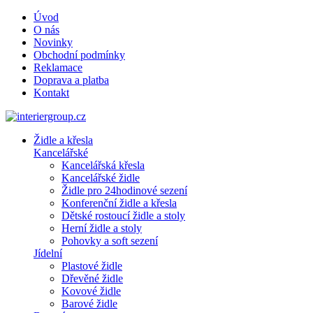
Úvod
O nás
Novinky
Obchodní podmínky
Reklamace
Doprava a platba
Kontakt
Židle a křesla
Kancelářské
Kancelářská křesla
Kancelářské židle
Židle pro 24hodinové sezení
Konferenční židle a křesla
Dětské rostoucí židle a stoly
Herní židle a stoly
Pohovky a soft sezení
Jídelní
Plastové židle
Dřevěné židle
Kovové židle
Barové židle