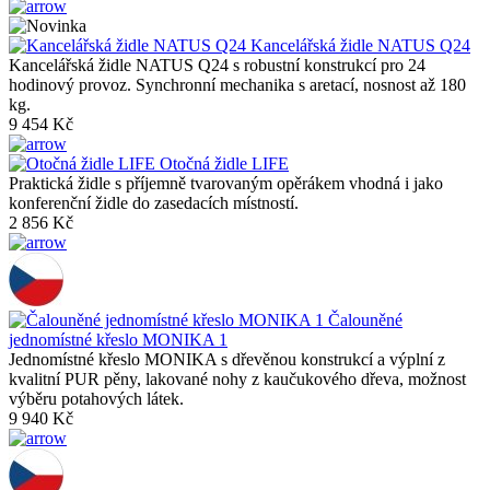
Kancelářská židle NATUS Q24
Kancelářská židle NATUS Q24 s robustní konstrukcí pro 24
hodinový provoz. Synchronní mechanika s aretací, nosnost až 180
kg.
9 454 Kč
Otočná židle LIFE
Praktická židle s příjemně tvarovaným opěrákem vhodná i jako
konferenční židle do zasedacích místností.
2 856 Kč
Čalouněné
jednomístné křeslo MONIKA 1
Jednomístné křeslo MONIKA s dřevěnou konstrukcí a výplní z
kvalitní PUR pěny, lakované nohy z kaučukového dřeva, možnost
výběru potahových látek.
9 940 Kč