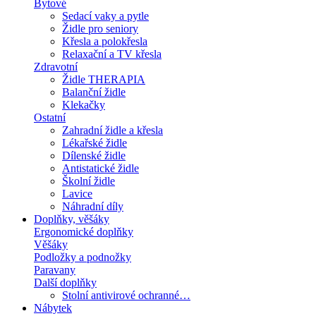
Bytové
Sedací vaky a pytle
Židle pro seniory
Křesla a polokřesla
Relaxační a TV křesla
Zdravotní
Židle THERAPIA
Balanční židle
Klekačky
Ostatní
Zahradní židle a křesla
Lékařské židle
Dílenské židle
Antistatické židle
Školní židle
Lavice
Náhradní díly
Doplňky, věšáky
Ergonomické doplňky
Věšáky
Podložky a podnožky
Paravany
Další doplňky
Stolní antivirové ochranné…
Nábytek