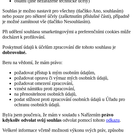
ostatní (jiné nezařazené technické účely)
Souhlas je možno nastavit pro všechny (tlačítko Ano, souhlasím)
nebo pouze pro některé účely (zaškrtnutím příslušné části), případně
je možné zamítnout vše (tlačítko Nesouhlasím).
Při udělení souhlasu smarketingovými a preferenčními cookies může
docházet k profilování.
Poskytnutí údajů k účelům zpracování dle tohoto souhlasu je
dobrovolné.
Beru na vědomí, že mám právo:
požadovat přístup k mým osobním údajům,
požadovat opravu či výmaz mých osobních údajů,
požadovat omezení zpracování,
vznést námitku proti zpracování,
na přenositelnost osobních údajů,
podat stížnost proti zpracování osobních údajů u Úřadu pro
ochranu osobních údajů.
Byl/a jsem poučen/a, že mám v souladu s Nařízením
právo
kdykoliv odvolat svůj souhlas
odvolat pomocí tohoto
odkazu
.
Veškeré informace včetně možnosti výkonu svých práv, způsobu