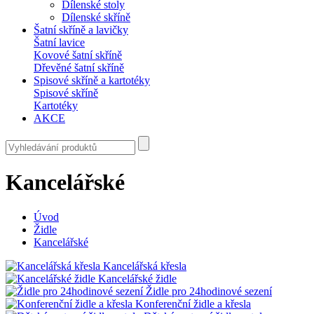
Dílenské stoly
Dílenské skříně
Šatní skříně a lavičky
Šatní lavice
Kovové šatní skříně
Dřevěné šatní skříně
Spisové skříně a kartotéky
Spisové skříně
Kartotéky
AKCE
Kancelářské
Úvod
Židle
Kancelářské
Kancelářská křesla
Kancelářské židle
Židle pro 24hodinové sezení
Konferenční židle a křesla