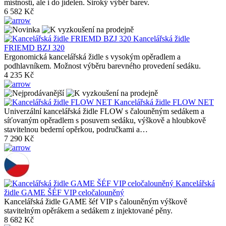
místností, ale i do jídelen. Široký výběr barev.
6 582 Kč
Kancelářská židle
FRIEMD BZJ 320
Ergonomická kancelářská židle s vysokým opěradlem a
podhlavníkem. Možnost výběru barevného provedení sedáku.
4 235 Kč
Kancelářská židle FLOW NET
Univerzální kancelářská židle FLOW s čalouněným sedákem a
síťovaným opěradlem s posuvem sedáku, výškově a hloubkově
stavitelnou bederní opěrkou, područkami a…
7 290 Kč
Kancelářská
židle GAME ŠÉF VIP celočalouněný
Kancelářská židle GAME šéf VIP s čalouněným výškově
stavitelným opěrákem a sedákem z injektované pěny.
8 682 Kč