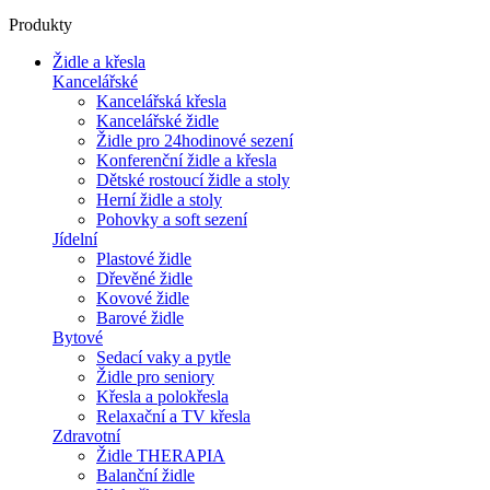
Produkty
Židle a křesla
Kancelářské
Kancelářská křesla
Kancelářské židle
Židle pro 24hodinové sezení
Konferenční židle a křesla
Dětské rostoucí židle a stoly
Herní židle a stoly
Pohovky a soft sezení
Jídelní
Plastové židle
Dřevěné židle
Kovové židle
Barové židle
Bytové
Sedací vaky a pytle
Židle pro seniory
Křesla a polokřesla
Relaxační a TV křesla
Zdravotní
Židle THERAPIA
Balanční židle