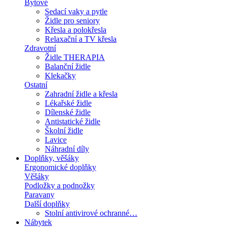
Bytové
Sedací vaky a pytle
Židle pro seniory
Křesla a polokřesla
Relaxační a TV křesla
Zdravotní
Židle THERAPIA
Balanční židle
Klekačky
Ostatní
Zahradní židle a křesla
Lékařské židle
Dílenské židle
Antistatické židle
Školní židle
Lavice
Náhradní díly
Doplňky, věšáky
Ergonomické doplňky
Věšáky
Podložky a podnožky
Paravany
Další doplňky
Stolní antivirové ochranné…
Nábytek