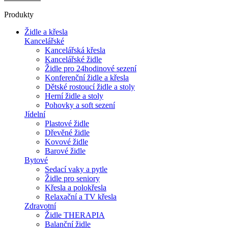
Produkty
Židle a křesla
Kancelářské
Kancelářská křesla
Kancelářské židle
Židle pro 24hodinové sezení
Konferenční židle a křesla
Dětské rostoucí židle a stoly
Herní židle a stoly
Pohovky a soft sezení
Jídelní
Plastové židle
Dřevěné židle
Kovové židle
Barové židle
Bytové
Sedací vaky a pytle
Židle pro seniory
Křesla a polokřesla
Relaxační a TV křesla
Zdravotní
Židle THERAPIA
Balanční židle