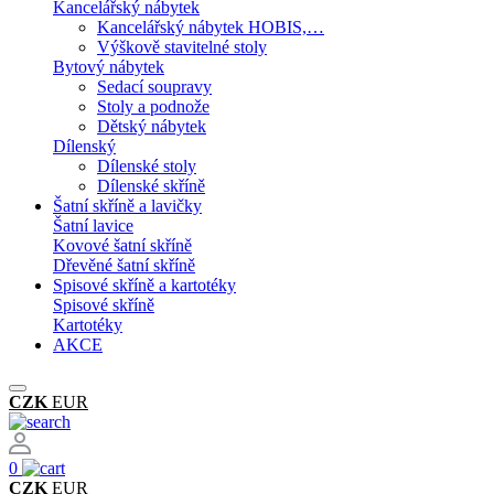
Kancelářský nábytek
Kancelářský nábytek HOBIS,…
Výškově stavitelné stoly
Bytový nábytek
Sedací soupravy
Stoly a podnože
Dětský nábytek
Dílenský
Dílenské stoly
Dílenské skříně
Šatní skříně a lavičky
Šatní lavice
Kovové šatní skříně
Dřevěné šatní skříně
Spisové skříně a kartotéky
Spisové skříně
Kartotéky
AKCE
CZK
EUR
0
CZK
EUR