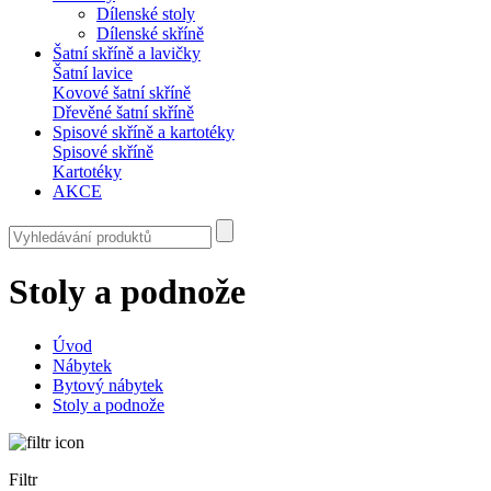
Dílenské stoly
Dílenské skříně
Šatní skříně a lavičky
Šatní lavice
Kovové šatní skříně
Dřevěné šatní skříně
Spisové skříně a kartotéky
Spisové skříně
Kartotéky
AKCE
Stoly a podnože
Úvod
Nábytek
Bytový nábytek
Stoly a podnože
Filtr