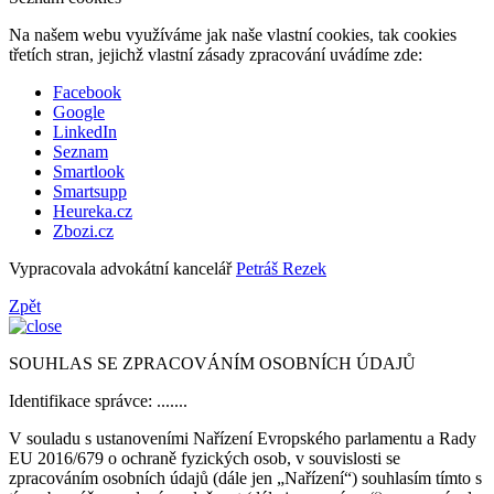
Na našem webu využíváme jak naše vlastní cookies, tak cookies
třetích stran, jejichž vlastní zásady zpracování uvádíme zde:
Facebook
Google
LinkedIn
Seznam
Smartlook
Smartsupp
Heureka.cz
Zbozi.cz
Vypracovala advokátní kancelář
Petráš Rezek
Zpět
SOUHLAS SE ZPRACOVÁNÍM OSOBNÍCH ÚDAJŮ
Identifikace správce: .......
V souladu s ustanoveními Nařízení Evropského parlamentu a Rady
EU 2016/679 o ochraně fyzických osob, v souvislosti se
zpracováním osobních údajů (dále jen „Nařízení“) souhlasím tímto s