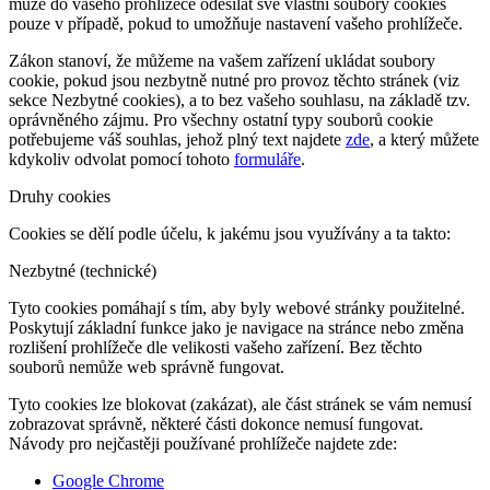
může do vašeho prohlížeče odesílat své vlastní soubory cookies
pouze v případě, pokud to umožňuje nastavení vašeho prohlížeče.
Zákon stanoví, že můžeme na vašem zařízení ukládat soubory
cookie, pokud jsou nezbytně nutné pro provoz těchto stránek (viz
sekce Nezbytné cookies), a to bez vašeho souhlasu, na základě tzv.
oprávněného zájmu. Pro všechny ostatní typy souborů cookie
potřebujeme váš souhlas, jehož plný text najdete
zde
, a který můžete
kdykoliv odvolat pomocí tohoto
formuláře
.
Druhy cookies
Cookies se dělí podle účelu, k jakému jsou využívány a ta takto:
Nezbytné (technické)
Tyto cookies pomáhají s tím, aby byly webové stránky použitelné.
Poskytují základní funkce jako je navigace na stránce nebo změna
rozlišení prohlížeče dle velikosti vašeho zařízení. Bez těchto
souborů nemůže web správně fungovat.
Tyto cookies lze blokovat (zakázat), ale část stránek se vám nemusí
zobrazovat správně, některé části dokonce nemusí fungovat.
Návody pro nejčastěji používané prohlížeče najdete zde:
Google Chrome