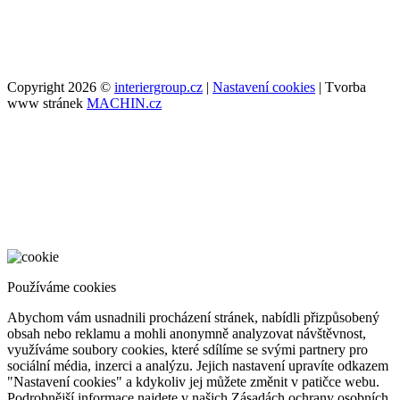
Copyright 2026 ©
interiergroup.cz
|
Nastavení cookies
| Tvorba
www stránek
MACHIN.cz
Používáme cookies
Abychom vám usnadnili procházení stránek, nabídli přizpůsobený
obsah nebo reklamu a mohli anonymně analyzovat návštěvnost,
využíváme soubory cookies, které sdílíme se svými partnery pro
sociální média, inzerci a analýzu. Jejich nastavení upravíte odkazem
"Nastavení cookies" a kdykoliv jej můžete změnit v patičce webu.
Podrobnější informace najdete v našich Zásadách ochrany osobních