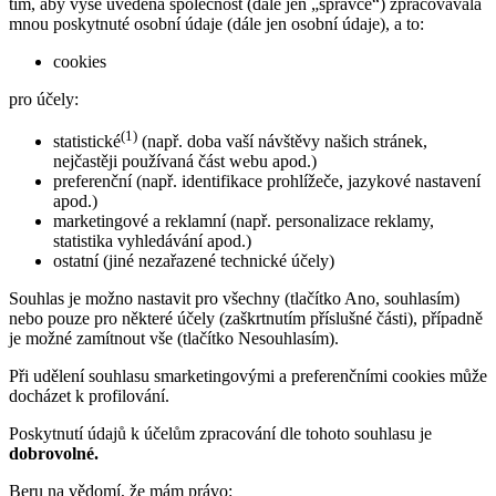
tím, aby výše uvedená společnost (dále jen „správce“) zpracovávala
mnou poskytnuté osobní údaje (dále jen osobní údaje), a to:
cookies
pro účely:
(1)
statistické
(např. doba vaší návštěvy našich stránek,
nejčastěji používaná část webu apod.)
preferenční (např. identifikace prohlížeče, jazykové nastavení
apod.)
marketingové a reklamní (např. personalizace reklamy,
statistika vyhledávání apod.)
ostatní (jiné nezařazené technické účely)
Souhlas je možno nastavit pro všechny (tlačítko Ano, souhlasím)
nebo pouze pro některé účely (zaškrtnutím příslušné části), případně
je možné zamítnout vše (tlačítko Nesouhlasím).
Při udělení souhlasu smarketingovými a preferenčními cookies může
docházet k profilování.
Poskytnutí údajů k účelům zpracování dle tohoto souhlasu je
dobrovolné.
Beru na vědomí, že mám právo: