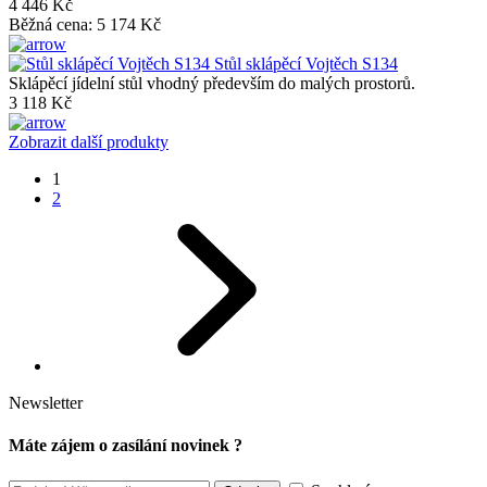
4 446 Kč
Běžná cena:
5 174 Kč
Stůl sklápěcí Vojtěch S134
Sklápěcí jídelní stůl vhodný především do malých prostorů.
3 118 Kč
Zobrazit další produkty
1
2
Newsletter
Máte zájem o zasílání novinek ?