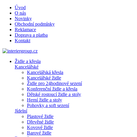
Úvod
O nás
Novinky
Obchodní podmínky
Reklamace
Doprava a platba
Kontakt
Židle a křesla
Kancelářské
Kancelářská křesla
Kancelářské židle
Židle pro 24hodinové sezení
Konferenční židle a křesla
Dětské rostoucí židle a stoly
Herní židle a stoly
Pohovky a soft sezení
Jídelní
Plastové židle
Dřevěné židle
Kovové židle
Barové židle