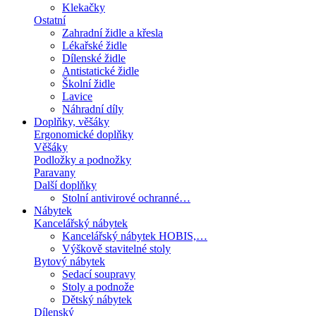
Klekačky
Ostatní
Zahradní židle a křesla
Lékařské židle
Dílenské židle
Antistatické židle
Školní židle
Lavice
Náhradní díly
Doplňky, věšáky
Ergonomické doplňky
Věšáky
Podložky a podnožky
Paravany
Další doplňky
Stolní antivirové ochranné…
Nábytek
Kancelářský nábytek
Kancelářský nábytek HOBIS,…
Výškově stavitelné stoly
Bytový nábytek
Sedací soupravy
Stoly a podnože
Dětský nábytek
Dílenský