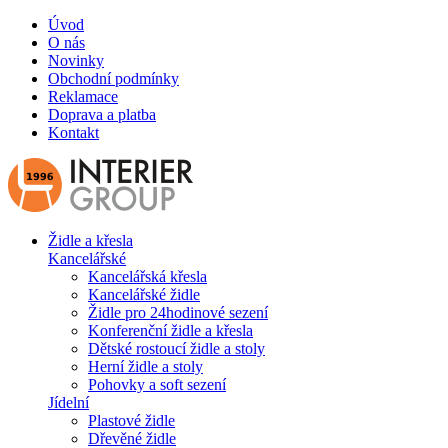
Úvod
O nás
Novinky
Obchodní podmínky
Reklamace
Doprava a platba
Kontakt
Židle a křesla
Kancelářské
Kancelářská křesla
Kancelářské židle
Židle pro 24hodinové sezení
Konferenční židle a křesla
Dětské rostoucí židle a stoly
Herní židle a stoly
Pohovky a soft sezení
Jídelní
Plastové židle
Dřevěné židle