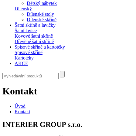
Dětský nábytek
Dílenský
Dílenské stoly
Dílenské skříně
Šatní skříně a lavičky
Šatní lavice
Kovové šatní skříně
Dřevěné šatní skříně
Spisové skříně a kartotéky
Spisové skříně
Kartotéky
AKCE
Kontakt
Úvod
Kontakt
INTERIER GROUP s.r.o.