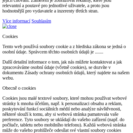
jejich chování. Záměrem je zobrazovat reklamy, které jsou
relevantní a poutavé pro jednotlivé uživatele, a proto jsou
hodnotnější pro vydavatele a inzerenty třetích stran.
Více informací
Souhlasím
Cookies
Tento web používá soubory cookie a z hlediska zákona se jedná o
osobní údaje. Správcem těchto osobních údajů je .......
Další detailní informace o tom, jak nás můžete kontaktovat a jak
zpracováváme osobní údaje (včetně cookies), se dozvíte v
dokumentu Zásady ochrany osobních údajů, který najdete na našem
webu.
Obecně o cookies
Cookies jsou malé textové soubory, které mohou používat webové
stránky k mnoha účelům, např. k personalizaci obsahu a reklam,
poskytování funkcí sociálních médií nebo analýze návštěvnosti,
některé slouží k tomu, aby si webová stránka pamatovala vaše
preference. Tyto soubory se ukládají do vašeho zařízení (např. do
počítače, tabletu nebo mobilního telefonu). Každá webová stránka
může do vašeho prohlížeče odesílat své vlastní soubory cookies