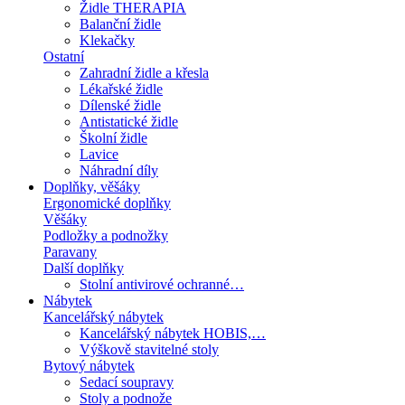
Židle THERAPIA
Balanční židle
Klekačky
Ostatní
Zahradní židle a křesla
Lékařské židle
Dílenské židle
Antistatické židle
Školní židle
Lavice
Náhradní díly
Doplňky, věšáky
Ergonomické doplňky
Věšáky
Podložky a podnožky
Paravany
Další doplňky
Stolní antivirové ochranné…
Nábytek
Kancelářský nábytek
Kancelářský nábytek HOBIS,…
Výškově stavitelné stoly
Bytový nábytek
Sedací soupravy
Stoly a podnože