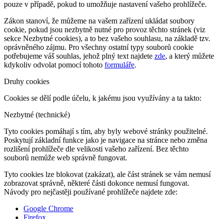
pouze v případě, pokud to umožňuje nastavení vašeho prohlížeče.
Zákon stanoví, že můžeme na vašem zařízení ukládat soubory
cookie, pokud jsou nezbytně nutné pro provoz těchto stránek (viz
sekce Nezbytné cookies), a to bez vašeho souhlasu, na základě tzv.
oprávněného zájmu. Pro všechny ostatní typy souborů cookie
potřebujeme váš souhlas, jehož plný text najdete
zde
, a který můžete
kdykoliv odvolat pomocí tohoto
formuláře
.
Druhy cookies
Cookies se dělí podle účelu, k jakému jsou využívány a ta takto:
Nezbytné (technické)
Tyto cookies pomáhají s tím, aby byly webové stránky použitelné.
Poskytují základní funkce jako je navigace na stránce nebo změna
rozlišení prohlížeče dle velikosti vašeho zařízení. Bez těchto
souborů nemůže web správně fungovat.
Tyto cookies lze blokovat (zakázat), ale část stránek se vám nemusí
zobrazovat správně, některé části dokonce nemusí fungovat.
Návody pro nejčastěji používané prohlížeče najdete zde:
Google Chrome
Firefox