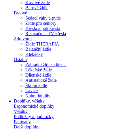
Kovové židle
Barové židle
Bytové
Sedací vaky a pytle
Židle pro seniory
Křesla a polokřesla
Relaxační a TV křesla
Zdravotní
Židle THERAPIA
Balanční židle
Klekačky
Ostatní
Zahradní židle a křesla
Lékařské židle
Dílenské židle
Antistatické židle
Školní židle
Lavice
Náhradní díly
Doplňky, věšáky
Ergonomické doplňky
Věšáky
Podložky a podnožky
Paravany
Další doplňky