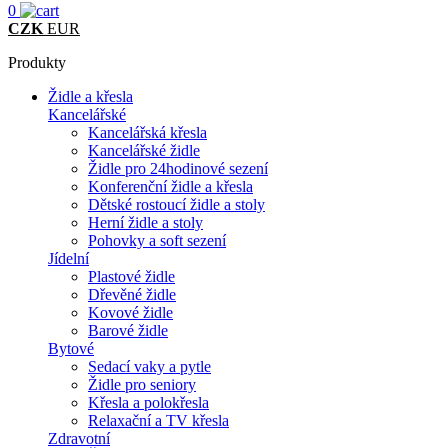
0
CZK
EUR
Produkty
Židle a křesla
Kancelářské
Kancelářská křesla
Kancelářské židle
Židle pro 24hodinové sezení
Konferenční židle a křesla
Dětské rostoucí židle a stoly
Herní židle a stoly
Pohovky a soft sezení
Jídelní
Plastové židle
Dřevěné židle
Kovové židle
Barové židle
Bytové
Sedací vaky a pytle
Židle pro seniory
Křesla a polokřesla
Relaxační a TV křesla
Zdravotní