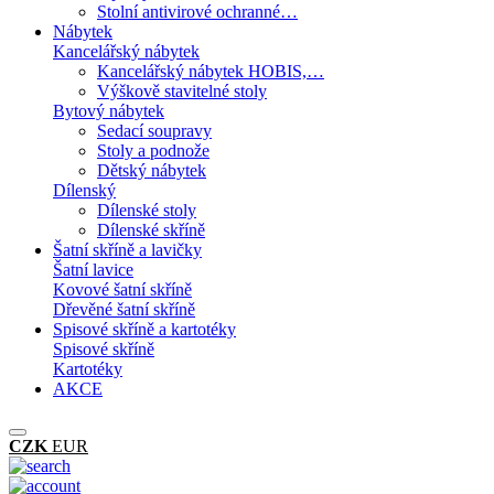
Stolní antivirové ochranné…
Nábytek
Kancelářský nábytek
Kancelářský nábytek HOBIS,…
Výškově stavitelné stoly
Bytový nábytek
Sedací soupravy
Stoly a podnože
Dětský nábytek
Dílenský
Dílenské stoly
Dílenské skříně
Šatní skříně a lavičky
Šatní lavice
Kovové šatní skříně
Dřevěné šatní skříně
Spisové skříně a kartotéky
Spisové skříně
Kartotéky
AKCE
CZK
EUR