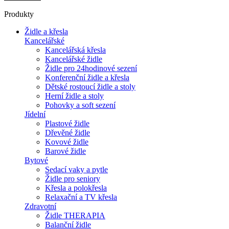
Produkty
Židle a křesla
Kancelářské
Kancelářská křesla
Kancelářské židle
Židle pro 24hodinové sezení
Konferenční židle a křesla
Dětské rostoucí židle a stoly
Herní židle a stoly
Pohovky a soft sezení
Jídelní
Plastové židle
Dřevěné židle
Kovové židle
Barové židle
Bytové
Sedací vaky a pytle
Židle pro seniory
Křesla a polokřesla
Relaxační a TV křesla
Zdravotní
Židle THERAPIA
Balanční židle