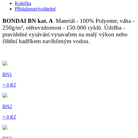
Kolečka
Příslušenství
volitelné
BONDAI BN kat. A
Materiál - 100% Polyester, váha -
250g/m², otěruvzdornost - 150.000 cyklů. Údržba -
pravidelné vysávání vysavačem na malý výkon nebo
čištění hadříkem navlhčeným vodou.
BN1
+ 0 Kč
BN2
+ 0 Kč