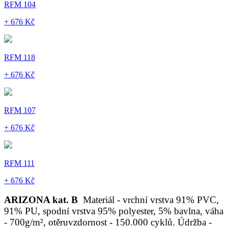
RFM 104
+ 676 Kč
RFM 118
+ 676 Kč
RFM 107
+ 676 Kč
RFM 111
+ 676 Kč
ARIZONA kat. B
Materiál - vrchní vrstva 91% PVC,
91% PU, spodní vrstva 95% polyester, 5% bavlna, váha
- 700g/m², otěruvzdornost - 150.000 cyklů. Údržba -