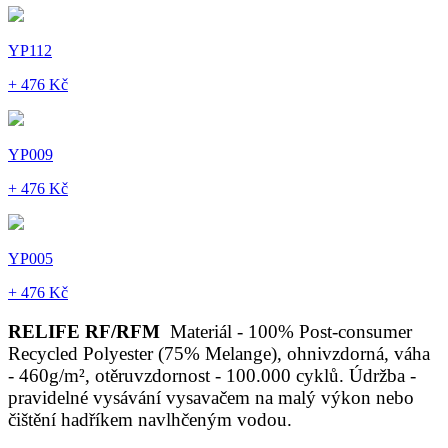
YP112
+ 476 Kč
YP009
+ 476 Kč
YP005
+ 476 Kč
RELIFE RF/RFM
Materiál - 100% Post-consumer
Recycled Polyester (75% Melange), ohnivzdorná, váha
- 460g/m², otěruvzdornost - 100.000 cyklů. Údržba -
pravidelné vysávání vysavačem na malý výkon nebo
čištění hadříkem navlhčeným vodou.