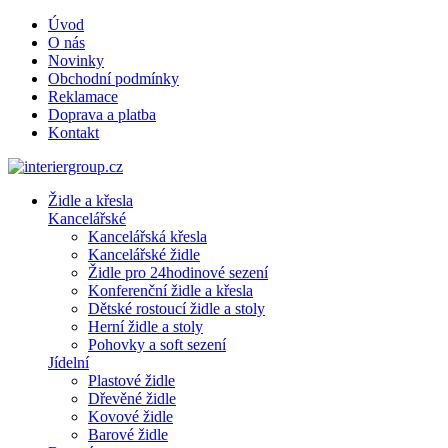
Úvod
O nás
Novinky
Obchodní podmínky
Reklamace
Doprava a platba
Kontakt
Židle a křesla
Kancelářské
Kancelářská křesla
Kancelářské židle
Židle pro 24hodinové sezení
Konferenční židle a křesla
Dětské rostoucí židle a stoly
Herní židle a stoly
Pohovky a soft sezení
Jídelní
Plastové židle
Dřevěné židle
Kovové židle
Barové židle