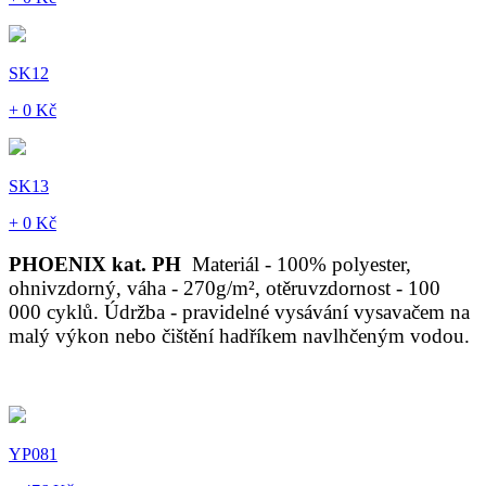
SK12
+ 0 Kč
SK13
+ 0 Kč
PHOENIX kat. PH
Materiál - 100% polyester,
ohnivzdorný, váha - 270g/m², otěruvzdornost - 100
000 cyklů. Údržba - pravidelné vysávání vysavačem na
malý výkon nebo čištění hadříkem navlhčeným vodou.
YP081