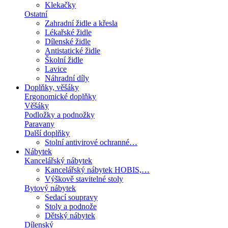
Klekačky
Ostatní
Zahradní židle a křesla
Lékařské židle
Dílenské židle
Antistatické židle
Školní židle
Lavice
Náhradní díly
Doplňky, věšáky
Ergonomické doplňky
Věšáky
Podložky a podnožky
Paravany
Další doplňky
Stolní antivirové ochranné…
Nábytek
Kancelářský nábytek
Kancelářský nábytek HOBIS,…
Výškově stavitelné stoly
Bytový nábytek
Sedací soupravy
Stoly a podnože
Dětský nábytek
Dílenský