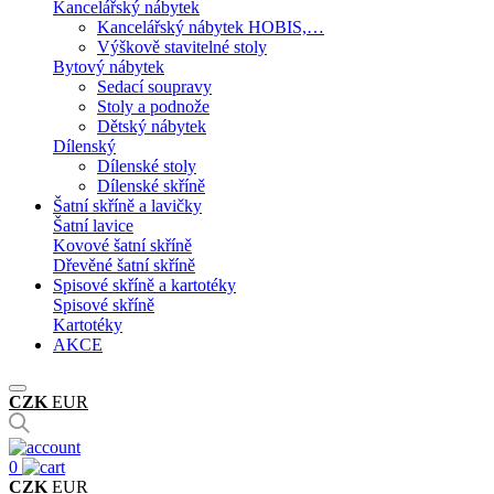
Kancelářský nábytek
Kancelářský nábytek HOBIS,…
Výškově stavitelné stoly
Bytový nábytek
Sedací soupravy
Stoly a podnože
Dětský nábytek
Dílenský
Dílenské stoly
Dílenské skříně
Šatní skříně a lavičky
Šatní lavice
Kovové šatní skříně
Dřevěné šatní skříně
Spisové skříně a kartotéky
Spisové skříně
Kartotéky
AKCE
CZK
EUR
0
CZK
EUR