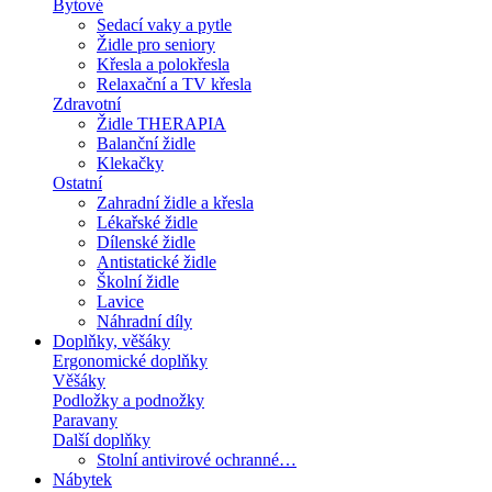
Bytové
Sedací vaky a pytle
Židle pro seniory
Křesla a polokřesla
Relaxační a TV křesla
Zdravotní
Židle THERAPIA
Balanční židle
Klekačky
Ostatní
Zahradní židle a křesla
Lékařské židle
Dílenské židle
Antistatické židle
Školní židle
Lavice
Náhradní díly
Doplňky, věšáky
Ergonomické doplňky
Věšáky
Podložky a podnožky
Paravany
Další doplňky
Stolní antivirové ochranné…
Nábytek