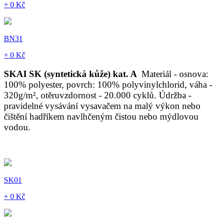
+ 0 Kč
BN31
+ 0 Kč
SKAI SK (syntetická kůže) kat. A
Materiál - osnova:
100% polyester, povrch: 100% polyvinylchlorid, váha -
320g/m², otěruvzdornost - 20.000 cyklů. Údržba -
pravidelné vysávání vysavačem na malý výkon nebo
čištění hadříkem navlhčeným čistou nebo mýdlovou
vodou.
SK01
+ 0 Kč