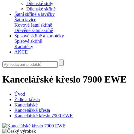
Dílenské stoly
Dílenské skříně
Šatní skříně a lavičky
Šatní lavice
Kovové šatní skříně
Dřevěné šatní skříně
Spisové skříně a kartotéky
Spisové skříně
Kartotéky
AKCE
Kancelářské křeslo 7900 EWE
Úvod
Židle a křesla
Kancelářské
Kancelářská křesla
Kancelářské křeslo 7900 EWE