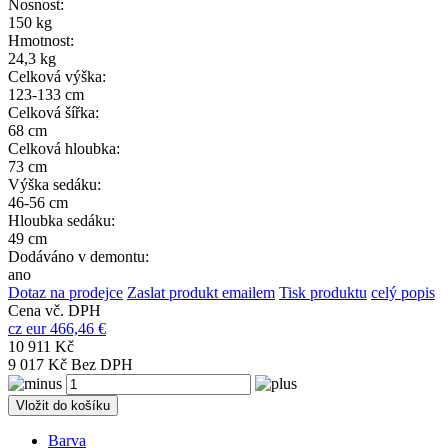
Nosnost:
150 kg
Hmotnost:
24,3 kg
Celková výška:
123-133 cm
Celková šířka:
68 cm
Celková hloubka:
73 cm
Výška sedáku:
46-56 cm
Hloubka sedáku:
49 cm
Dodáváno v demontu:
ano
Dotaz na prodejce
Zaslat produkt emailem
Tisk produktu
celý popis
Cena vč. DPH
cz
eur
466,46 €
10 911 Kč
9 017 Kč Bez DPH
Vložit do košíku
Barva