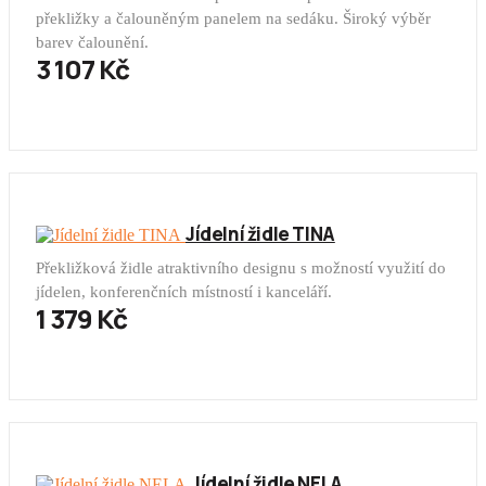
překližky a čalouněným panelem na sedáku. Široký výběr
barev čalounění.
3 107 Kč
Jídelní židle TINA
Překližková židle atraktivního designu s možností využití do
jídelen, konferenčních místností i kanceláří.
1 379 Kč
Jídelní židle NELA