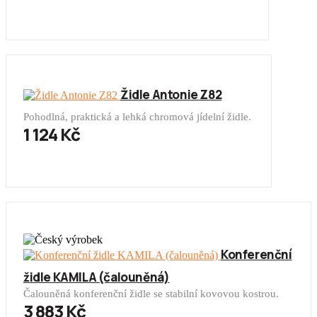
Židle Antonie Z82
Pohodlná, praktická a lehká chromová jídelní židle.
1 124 Kč
Konferenční
židle KAMILA (čalouněná)
Čalouněná konferenční židle se stabilní kovovou kostrou.
3 883 Kč