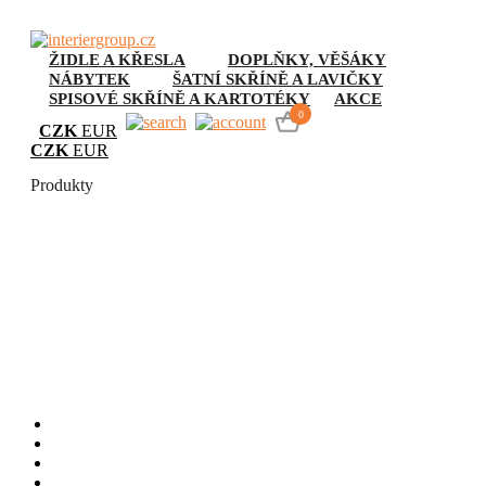
ŽIDLE A KŘESLA
DOPLŇKY, VĚŠÁKY
NÁBYTEK
ŠATNÍ SKŘÍNĚ A LAVIČKY
SPISOVÉ SKŘÍNĚ A KARTOTÉKY
AKCE
0
CZK
EUR
CZK
EUR
Produkty
Kovové židle
Úvod
Židle
Jídelní
Kovové židle