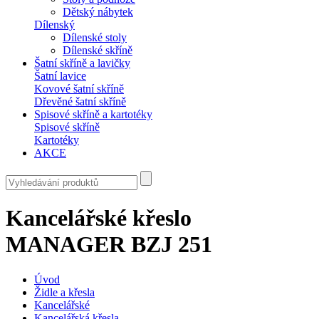
Dětský nábytek
Dílenský
Dílenské stoly
Dílenské skříně
Šatní skříně a lavičky
Šatní lavice
Kovové šatní skříně
Dřevěné šatní skříně
Spisové skříně a kartotéky
Spisové skříně
Kartotéky
AKCE
Kancelářské křeslo
MANAGER BZJ 251
Úvod
Židle a křesla
Kancelářské
Kancelářská křesla