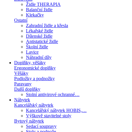
Židle THERAPIA
Balanční židle
Klekačky
Ostatní
Zahradní židle a křesla
Lékařské židle
Dílenské židle
Antistatické židle
Školní židle
Lavice
Náhradní díly
Doplňky, věšáky
Ergonomické doplňky
Věšáky
Podložky a podnožky
Paravany
Další doplňky
Stolní antivirové ochranné…
Nábytek
Kancelářský nábytek
Kancelářský nábytek HOBIS,…
Výškově stavitelné stoly
Bytový nábytek
Sedací soupravy
Stoly a podnože