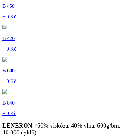
B 458
+ 0 Kč
B 426
+ 0 Kč
B 600
+ 0 Kč
B 840
+ 0 Kč
LENERON
(60% viskóza, 40% vlna, 600g/bm,
40.000 cyklů)