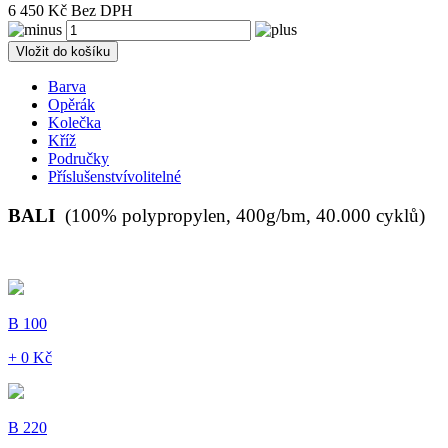
6 450 Kč Bez DPH
Vložit do košíku
Barva
Opěrák
Kolečka
Kříž
Područky
Příslušenství
volitelné
BALI
(100% polypropylen, 400g/bm, 40.000 cyklů)
B 100
+ 0 Kč
B 220