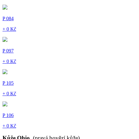
P 084
+ 0 Kč
P 097
+ 0 Kč
P 105
+ 0 Kč
P 106
+ 0 Kč
Kůže Ohio
(pravá hovězí kůže)