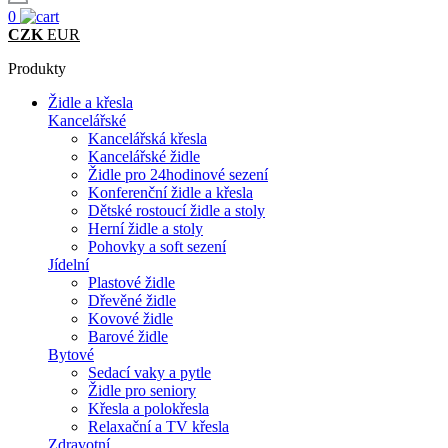
0
CZK
EUR
Produkty
Židle a křesla
Kancelářské
Kancelářská křesla
Kancelářské židle
Židle pro 24hodinové sezení
Konferenční židle a křesla
Dětské rostoucí židle a stoly
Herní židle a stoly
Pohovky a soft sezení
Jídelní
Plastové židle
Dřevěné židle
Kovové židle
Barové židle
Bytové
Sedací vaky a pytle
Židle pro seniory
Křesla a polokřesla
Relaxační a TV křesla
Zdravotní