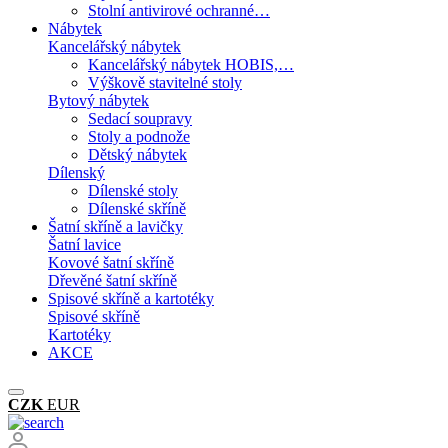
Stolní antivirové ochranné…
Nábytek
Kancelářský nábytek
Kancelářský nábytek HOBIS,…
Výškově stavitelné stoly
Bytový nábytek
Sedací soupravy
Stoly a podnože
Dětský nábytek
Dílenský
Dílenské stoly
Dílenské skříně
Šatní skříně a lavičky
Šatní lavice
Kovové šatní skříně
Dřevěné šatní skříně
Spisové skříně a kartotéky
Spisové skříně
Kartotéky
AKCE
CZK
EUR