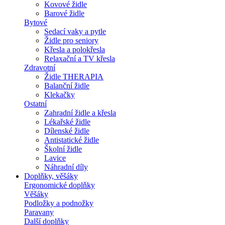
Kovové židle
Barové židle
Bytové
Sedací vaky a pytle
Židle pro seniory
Křesla a polokřesla
Relaxační a TV křesla
Zdravotní
Židle THERAPIA
Balanční židle
Klekačky
Ostatní
Zahradní židle a křesla
Lékařské židle
Dílenské židle
Antistatické židle
Školní židle
Lavice
Náhradní díly
Doplňky, věšáky
Ergonomické doplňky
Věšáky
Podložky a podnožky
Paravany
Další doplňky