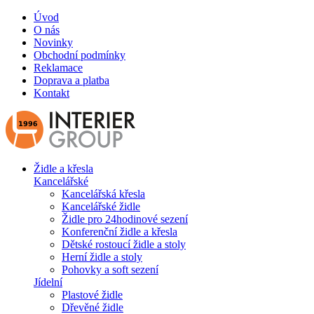
Úvod
O nás
Novinky
Obchodní podmínky
Reklamace
Doprava a platba
Kontakt
Židle a křesla
Kancelářské
Kancelářská křesla
Kancelářské židle
Židle pro 24hodinové sezení
Konferenční židle a křesla
Dětské rostoucí židle a stoly
Herní židle a stoly
Pohovky a soft sezení
Jídelní
Plastové židle
Dřevěné židle