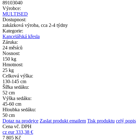
89103040
Výrobce:
MULTISED
Dostupnost:
zakázková výroba, cca 2-4 týdny
Kategorie:
Kancelářská křesla
Záruka:
24 měsíců
Nosnost:
150 kg
Hmotnost:
25 kg
Celková výška:
130-145 cm
Šířka sedáku:
52 cm
Výška sedáku:
45-60 cm
Hloubka sedáku:
50 cm
Dotaz na prodejce
Zaslat produkt emailem
Tisk produktu
celý popis
Cena vč. DPH
cz
eur
333,38 €
7 805 Kč