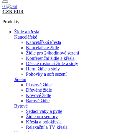
0
CZK
EUR
Produkty
Židle a křesla
Kancelářské
Kancelářská křesla
Kancelářské židle
Židle pro 24hodinové sezení
Konferenční židle a křesla
Dětské rostoucí židle a stoly
Herní židle a stoly
Pohovky a soft sezení
Jídelní
Plastové židle
Dřevěné židle
Kovové židle
Barové židle
Bytové
Sedací vaky a pytle
Židle pro seniory
Křesla a polokřesla
Relaxační a TV křesla