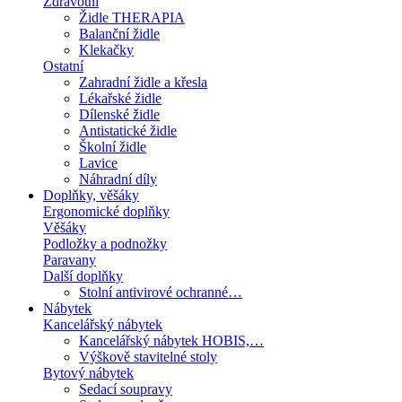
Zdravotní
Židle THERAPIA
Balanční židle
Klekačky
Ostatní
Zahradní židle a křesla
Lékařské židle
Dílenské židle
Antistatické židle
Školní židle
Lavice
Náhradní díly
Doplňky, věšáky
Ergonomické doplňky
Věšáky
Podložky a podnožky
Paravany
Další doplňky
Stolní antivirové ochranné…
Nábytek
Kancelářský nábytek
Kancelářský nábytek HOBIS,…
Výškově stavitelné stoly
Bytový nábytek
Sedací soupravy