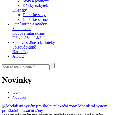
Stoly a podnože
Dětský nábytek
Dílenský
Dílenské stoly
Dílenské skříně
Šatní skříně a lavičky
Šatní lavice
Kovové šatní skříně
Dřevěné šatní skříně
Spisové skříně a kartotéky
Spisové skříně
Kartotéky
AKCE
Novinky
Úvod
Novinky
Modulární systém
pro školní relaxační zóny