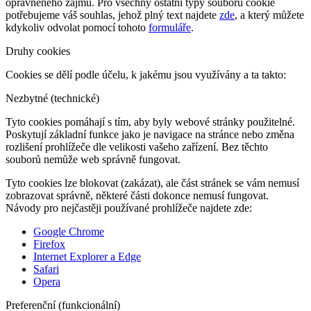
oprávněného zájmu. Pro všechny ostatní typy souborů cookie
potřebujeme váš souhlas, jehož plný text najdete
zde
, a který můžete
kdykoliv odvolat pomocí tohoto
formuláře
.
Druhy cookies
Cookies se dělí podle účelu, k jakému jsou využívány a ta takto:
Nezbytné (technické)
Tyto cookies pomáhají s tím, aby byly webové stránky použitelné.
Poskytují základní funkce jako je navigace na stránce nebo změna
rozlišení prohlížeče dle velikosti vašeho zařízení. Bez těchto
souborů nemůže web správně fungovat.
Tyto cookies lze blokovat (zakázat), ale část stránek se vám nemusí
zobrazovat správně, některé části dokonce nemusí fungovat.
Návody pro nejčastěji používané prohlížeče najdete zde:
Google Chrome
Firefox
Internet Explorer a Edge
Safari
Opera
Preferenční (funkcionální)