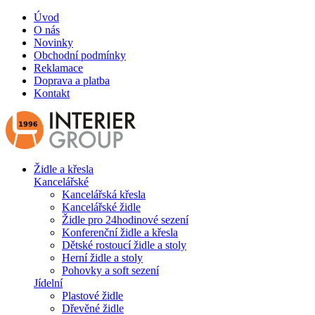
Úvod
O nás
Novinky
Obchodní podmínky
Reklamace
Doprava a platba
Kontakt
Židle a křesla
Kancelářské
Kancelářská křesla
Kancelářské židle
Židle pro 24hodinové sezení
Konferenční židle a křesla
Dětské rostoucí židle a stoly
Herní židle a stoly
Pohovky a soft sezení
Jídelní
Plastové židle
Dřevěné židle