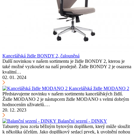
Kancelářská židle BONDY 2, čalouněná
Další novinkou v našem sortimentu je židle BONDY 2, kterou je
také možné vyzkoušet na naší prodejně. Židle BONDY 2 je osazena
kvalitní…
02. 01. 2024
Kancelářská židle MODANO 2
Představujeme novinku v našem sortimentu kancelářských židlí.
Židle MODANO 2 je nástupcem židle MODANO s velmi dobrým
hodnocením uživatelů.…
20. 12. 2023
Balanční sezení - DINKY
Taburety jsou zcela běžným bytovým doplňkem, který může sloužit
k několika účelům. Jako doplňkový sedací prvek, k uvolnění nohou