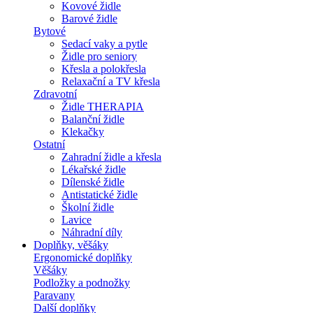
Kovové židle
Barové židle
Bytové
Sedací vaky a pytle
Židle pro seniory
Křesla a polokřesla
Relaxační a TV křesla
Zdravotní
Židle THERAPIA
Balanční židle
Klekačky
Ostatní
Zahradní židle a křesla
Lékařské židle
Dílenské židle
Antistatické židle
Školní židle
Lavice
Náhradní díly
Doplňky, věšáky
Ergonomické doplňky
Věšáky
Podložky a podnožky
Paravany
Další doplňky