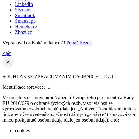
LinkedIn
Seznam
Smartlook
Smartsupp
Heureka.cz
Zbozi.cz
Vypracovala advokátní kancelář
Petráš Rezek
Zpět
SOUHLAS SE ZPRACOVÁNÍM OSOBNÍCH ÚDAJŮ
Identifikace správce: .......
V souladu s ustanoveními Nařízení Evropského parlamentu a Rady
EU 2016/679 o ochraně fyzických osob, v souvislosti se
zpracováním osobních údajů (dále jen „Nařízení“) souhlasím tímto s
tím, aby výše uvedená společnost (dále jen „správce“) zpracovávala
mnou poskytnuté osobní údaje (dále jen osobní údaje), a to:
cookies