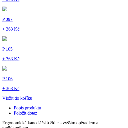
P 097
+ 363 Kč
P 105
+ 363 Kč
P 106
+ 363 Kč
Vložit do košíku
Popis produktu
Položit dotaz
Ergonomická kancelářská židle s vyšším opěradlem a
podhlavníkem.