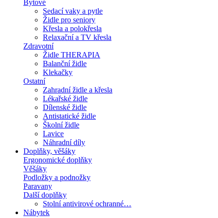
Bytové
Sedací vaky a pytle
Židle pro seniory
Křesla a polokřesla
Relaxační a TV křesla
Zdravotní
Židle THERAPIA
Balanční židle
Klekačky
Ostatní
Zahradní židle a křesla
Lékařské židle
Dílenské židle
Antistatické židle
Školní židle
Lavice
Náhradní díly
Doplňky, věšáky
Ergonomické doplňky
Věšáky
Podložky a podnožky
Paravany
Další doplňky
Stolní antivirové ochranné…
Nábytek