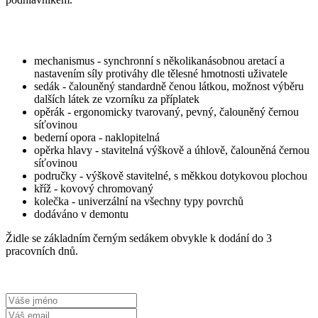
mechanismus - synchronní s několikanásobnou aretací a
nastavením síly protiváhy dle tělesné hmotnosti uživatele
sedák - čalouněný standardně čenou látkou, možnost výběru
dalších látek ze vzorníku za příplatek
opěrák - ergonomicky tvarovaný, pevný, čalouněný černou
síťovinou
bederní opora - naklopitelná
opěrka hlavy - stavitelná výškově a úhlově, čalouněná černou
síťovinou
područky - výškově stavitelné, s měkkou dotykovou plochou
kříž - kovový chromovaný
kolečka - univerzální na všechny typy povrchů
dodáváno v demontu
Židle se základním černým sedákem obvykle k dodání do 3
pracovních dnů.