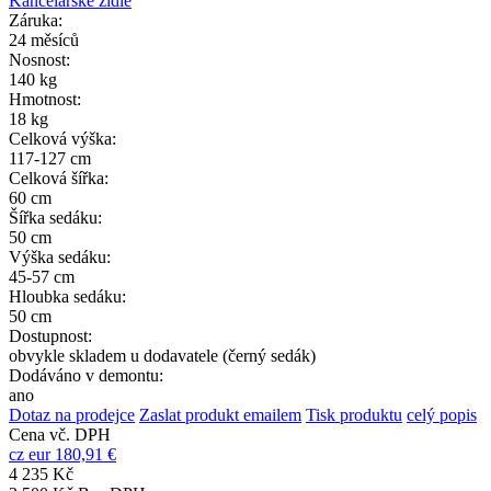
Kancelářské židle
Záruka:
24 měsíců
Nosnost:
140 kg
Hmotnost:
18 kg
Celková výška:
117-127 cm
Celková šířka:
60 cm
Šířka sedáku:
50 cm
Výška sedáku:
45-57 cm
Hloubka sedáku:
50 cm
Dostupnost:
obvykle skladem u dodavatele (černý sedák)
Dodáváno v demontu:
ano
Dotaz na prodejce
Zaslat produkt emailem
Tisk produktu
celý popis
Cena vč. DPH
cz
eur
180,91 €
4 235 Kč