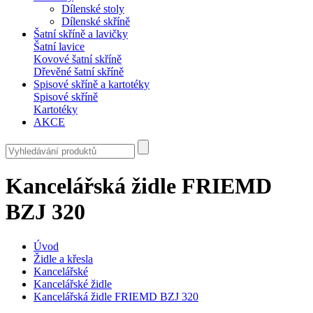
Dílenské stoly
Dílenské skříně
Šatní skříně a lavičky
Šatní lavice
Kovové šatní skříně
Dřevěné šatní skříně
Spisové skříně a kartotéky
Spisové skříně
Kartotéky
AKCE
Kancelářská židle FRIEMD
BZJ 320
Úvod
Židle a křesla
Kancelářské
Kancelářské židle
Kancelářská židle FRIEMD BZJ 320