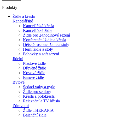
Produkty
Židle a křesla
Kancelářské
Kancelářská křesla
Kancelářské židle
Židle pro 24hodinové sezení
Konferenční židle a křesla
Dětské rostoucí židle a stoly
Herní židle a stoly
Pohovky a soft sezení
Jídelní
Plastové židle
Dřevěné židle
Kovové židle
Barové židle
Bytové
Sedací vaky a pytle
Židle pro seniory
Křesla a polokřesla
Relaxační a TV křesla
Zdravotní
Židle THERAPIA
Balanční židle