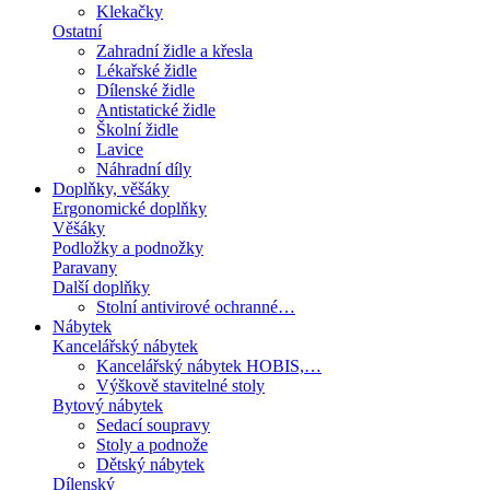
Klekačky
Ostatní
Zahradní židle a křesla
Lékařské židle
Dílenské židle
Antistatické židle
Školní židle
Lavice
Náhradní díly
Doplňky, věšáky
Ergonomické doplňky
Věšáky
Podložky a podnožky
Paravany
Další doplňky
Stolní antivirové ochranné…
Nábytek
Kancelářský nábytek
Kancelářský nábytek HOBIS,…
Výškově stavitelné stoly
Bytový nábytek
Sedací soupravy
Stoly a podnože
Dětský nábytek
Dílenský