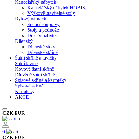
Kancelářský nábytek
Kancelářský nábytek HOBIS,…
Výškově stavitelné stoly
Bytový nábytek
Sedací soupravy
Stoly a podnože
Dětský nábytek
Dílenský
Dílenské stoly
Dílenské skříně
Šatní skříně a lavičky
Šatní lavice
Kovové šatní skříně
Dřevěné šatní skříně
Spisové skříně a kartotéky
Spisové skříně
Kartotéky
AKCE
CZK
EUR
0
CZK
EUR