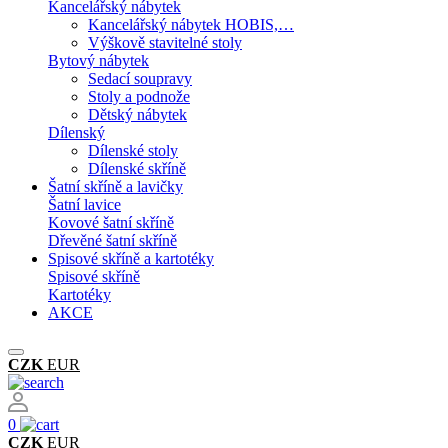
Kancelářský nábytek
Kancelářský nábytek HOBIS,…
Výškově stavitelné stoly
Bytový nábytek
Sedací soupravy
Stoly a podnože
Dětský nábytek
Dílenský
Dílenské stoly
Dílenské skříně
Šatní skříně a lavičky
Šatní lavice
Kovové šatní skříně
Dřevěné šatní skříně
Spisové skříně a kartotéky
Spisové skříně
Kartotéky
AKCE
CZK
EUR
0
CZK
EUR