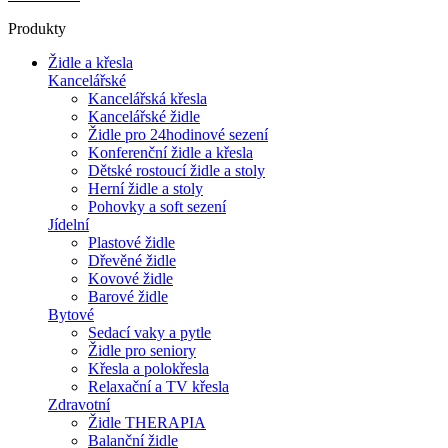
Produkty
Židle a křesla
Kancelářské
Kancelářská křesla
Kancelářské židle
Židle pro 24hodinové sezení
Konferenční židle a křesla
Dětské rostoucí židle a stoly
Herní židle a stoly
Pohovky a soft sezení
Jídelní
Plastové židle
Dřevěné židle
Kovové židle
Barové židle
Bytové
Sedací vaky a pytle
Židle pro seniory
Křesla a polokřesla
Relaxační a TV křesla
Zdravotní
Židle THERAPIA
Balanční židle