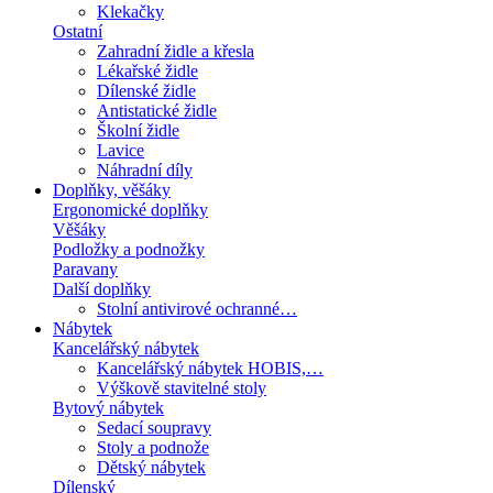
Klekačky
Ostatní
Zahradní židle a křesla
Lékařské židle
Dílenské židle
Antistatické židle
Školní židle
Lavice
Náhradní díly
Doplňky, věšáky
Ergonomické doplňky
Věšáky
Podložky a podnožky
Paravany
Další doplňky
Stolní antivirové ochranné…
Nábytek
Kancelářský nábytek
Kancelářský nábytek HOBIS,…
Výškově stavitelné stoly
Bytový nábytek
Sedací soupravy
Stoly a podnože
Dětský nábytek
Dílenský