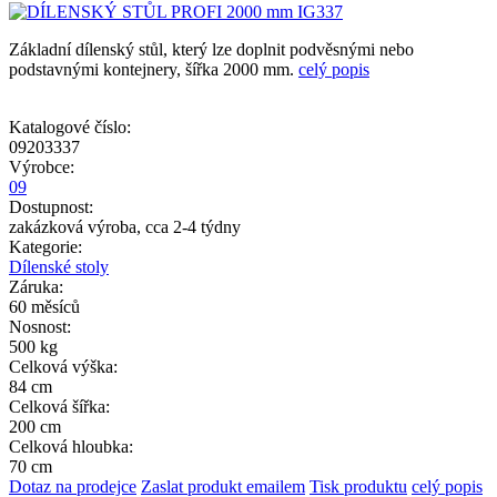
Základní dílenský stůl, který lze doplnit podvěsnými nebo
podstavnými kontejnery, šířka 2000 mm.
celý popis
Katalogové číslo:
09203337
Výrobce:
09
Dostupnost:
zakázková výroba, cca 2-4 týdny
Kategorie:
Dílenské stoly
Záruka:
60 měsíců
Nosnost:
500 kg
Celková výška:
84 cm
Celková šířka:
200 cm
Celková hloubka:
70 cm
Dotaz na prodejce
Zaslat produkt emailem
Tisk produktu
celý popis