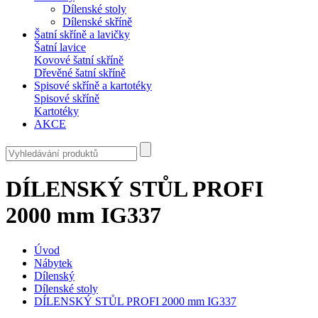
Dílenské stoly
Dílenské skříně
Šatní skříně a lavičky
Šatní lavice
Kovové šatní skříně
Dřevěné šatní skříně
Spisové skříně a kartotéky
Spisové skříně
Kartotéky
AKCE
DÍLENSKÝ STŮL PROFI
2000 mm IG337
Úvod
Nábytek
Dílenský
Dílenské stoly
DÍLENSKÝ STŮL PROFI 2000 mm IG337