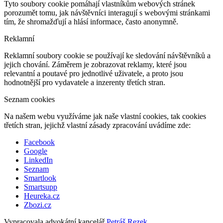
Tyto soubory cookie pomáhají vlastníkům webových stránek
porozumět tomu, jak návštěvníci interagují s webovými stránkami
tím, že shromažďují a hlásí informace, často anonymně.
Reklamní
Reklamní soubory cookie se používají ke sledování návštěvníků a
jejich chování. Záměrem je zobrazovat reklamy, které jsou
relevantní a poutavé pro jednotlivé uživatele, a proto jsou
hodnotnější pro vydavatele a inzerenty třetích stran.
Seznam cookies
Na našem webu využíváme jak naše vlastní cookies, tak cookies
třetích stran, jejichž vlastní zásady zpracování uvádíme zde:
Facebook
Google
LinkedIn
Seznam
Smartlook
Smartsupp
Heureka.cz
Zbozi.cz
Vypracovala advokátní kancelář
Petráš Rezek