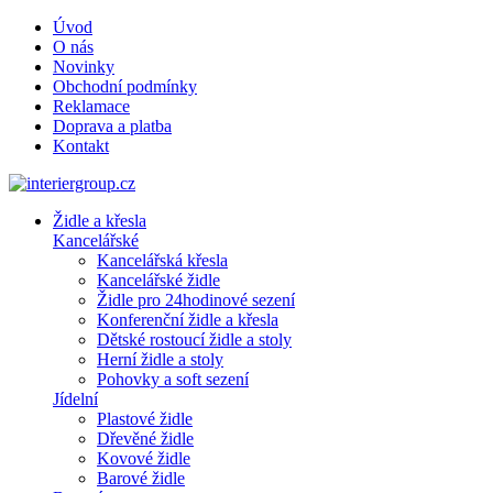
Úvod
O nás
Novinky
Obchodní podmínky
Reklamace
Doprava a platba
Kontakt
Židle a křesla
Kancelářské
Kancelářská křesla
Kancelářské židle
Židle pro 24hodinové sezení
Konferenční židle a křesla
Dětské rostoucí židle a stoly
Herní židle a stoly
Pohovky a soft sezení
Jídelní
Plastové židle
Dřevěné židle
Kovové židle
Barové židle