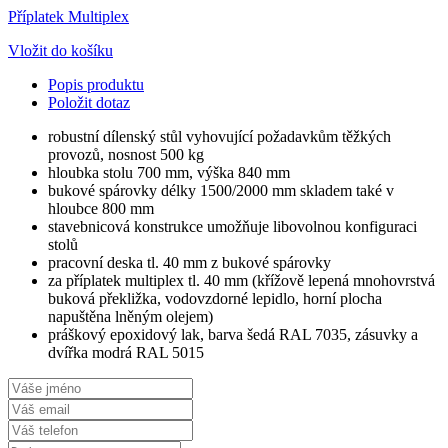
Příplatek Multiplex
Vložit do košíku
Popis produktu
Položit dotaz
robustní dílenský stůl vyhovující požadavkům těžkých
provozů, nosnost 500 kg
hloubka stolu 700 mm, výška 840 mm
bukové spárovky délky 1500/2000 mm skladem také v
hloubce 800 mm
stavebnicová konstrukce umožňuje libovolnou konfiguraci
stolů
pracovní deska tl. 40 mm z bukové spárovky
za příplatek multiplex tl. 40 mm (křížově lepená mnohovrstvá
buková překližka, vodovzdorné lepidlo, horní plocha
napuštěna lněným olejem)
práškový epoxidový lak, barva šedá RAL 7035, zásuvky a
dvířka modrá RAL 5015