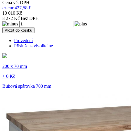
Cena vč. DPH
cz
eur
427,58 €
10 010 Kč
8 272 Kč Bez DPH
Vložit do košíku
Provedení
Příslušenství
volitelné
200 x 70 mm
+ 0 Kč
Buková spárovka 700 mm