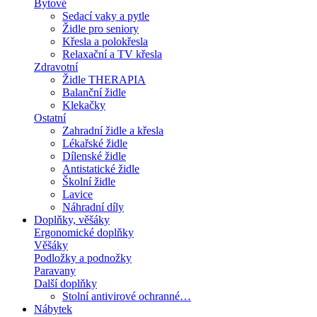
Bytové
Sedací vaky a pytle
Židle pro seniory
Křesla a polokřesla
Relaxační a TV křesla
Zdravotní
Židle THERAPIA
Balanční židle
Klekačky
Ostatní
Zahradní židle a křesla
Lékařské židle
Dílenské židle
Antistatické židle
Školní židle
Lavice
Náhradní díly
Doplňky, věšáky
Ergonomické doplňky
Věšáky
Podložky a podnožky
Paravany
Další doplňky
Stolní antivirové ochranné…
Nábytek