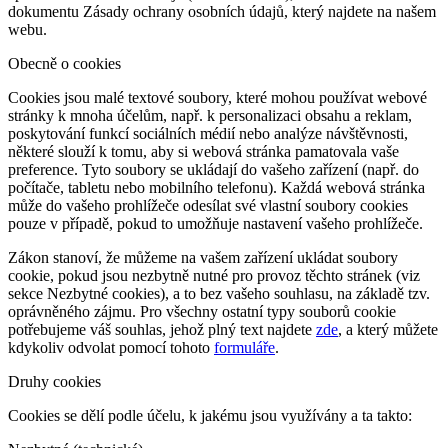
dokumentu Zásady ochrany osobních údajů, který najdete na našem
webu.
Obecně o cookies
Cookies jsou malé textové soubory, které mohou používat webové
stránky k mnoha účelům, např. k personalizaci obsahu a reklam,
poskytování funkcí sociálních médií nebo analýze návštěvnosti,
některé slouží k tomu, aby si webová stránka pamatovala vaše
preference. Tyto soubory se ukládají do vašeho zařízení (např. do
počítače, tabletu nebo mobilního telefonu). Každá webová stránka
může do vašeho prohlížeče odesílat své vlastní soubory cookies
pouze v případě, pokud to umožňuje nastavení vašeho prohlížeče.
Zákon stanoví, že můžeme na vašem zařízení ukládat soubory
cookie, pokud jsou nezbytně nutné pro provoz těchto stránek (viz
sekce Nezbytné cookies), a to bez vašeho souhlasu, na základě tzv.
oprávněného zájmu. Pro všechny ostatní typy souborů cookie
potřebujeme váš souhlas, jehož plný text najdete
zde
, a který můžete
kdykoliv odvolat pomocí tohoto
formuláře
.
Druhy cookies
Cookies se dělí podle účelu, k jakému jsou využívány a ta takto: