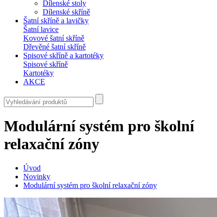
Dílenské stoly
Dílenské skříně
Šatní skříně a lavičky
Šatní lavice
Kovové šatní skříně
Dřevěné šatní skříně
Spisové skříně a kartotéky
Spisové skříně
Kartotéky
AKCE
Modulární systém pro školní
relaxační zóny
Úvod
Novinky
Modulární systém pro školní relaxační zóny