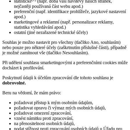
statistické
(např. doba vaší návštěvy našich stránek,
nejčastěji používaná část webu apod.)
preferenční (např. identifikace prohlížeče, jazykové nastavení
apod.)
marketingové a reklamní (např. personalizace reklamy,
statistika vyhledávání apod.)
ostatní (jiné nezařazené technické účely)
Souhlas je možno nastavit pro všechny (tlačítko Ano, souhlasím)
nebo pouze pro některé účely (zaškrtnutím příslušné části), případně
je možné zamítnout vše (tlačítko Nesouhlasím).
Při udělení souhlasu smarketingovými a preferenčními cookies může
docházet k profilování.
Poskytnutí údajů k účelům zpracování dle tohoto souhlasu je
dobrovolné.
Beru na vědomí, že mám právo:
požadovat přístup k mým osobním údajům,
požadovat opravu či výmaz mých osobních údajů,
požadovat omezení zpracování,
vznést námitku proti zpracování,
na přenositelnost osobních údajů,
podat stížnost proti zpracování osobních údajů u Úřadu pro