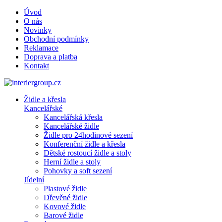
Úvod
O nás
Novinky
Obchodní podmínky
Reklamace
Doprava a platba
Kontakt
Židle a křesla
Kancelářské
Kancelářská křesla
Kancelářské židle
Židle pro 24hodinové sezení
Konferenční židle a křesla
Dětské rostoucí židle a stoly
Herní židle a stoly
Pohovky a soft sezení
Jídelní
Plastové židle
Dřevěné židle
Kovové židle
Barové židle