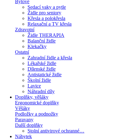
Bytové
Sedací vaky a pytle
Židle pro seniory
Křesla a polokřesla
Relaxační a TV křesla
Zdravotní
Židle THERAPIA
Balanční židle
Klekačky
Ostatní
Zahradní židle a křesla
Lékařské židle
Dílenské židle
Antistatické židle
Školní židle
Lavice
Náhradní díly
Doplňky, věšáky
Ergonomické doplňky
Věšáky
Podložky a podnožky
Paravany
Další doplňky
Stolní antivirové ochranné…
Nábytek