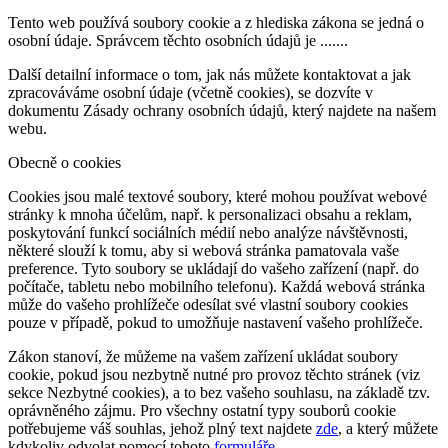
Tento web používá soubory cookie a z hlediska zákona se jedná o
osobní údaje. Správcem těchto osobních údajů je .......
Další detailní informace o tom, jak nás můžete kontaktovat a jak
zpracováváme osobní údaje (včetně cookies), se dozvíte v
dokumentu Zásady ochrany osobních údajů, který najdete na našem
webu.
Obecně o cookies
Cookies jsou malé textové soubory, které mohou používat webové
stránky k mnoha účelům, např. k personalizaci obsahu a reklam,
poskytování funkcí sociálních médií nebo analýze návštěvnosti,
některé slouží k tomu, aby si webová stránka pamatovala vaše
preference. Tyto soubory se ukládají do vašeho zařízení (např. do
počítače, tabletu nebo mobilního telefonu). Každá webová stránka
může do vašeho prohlížeče odesílat své vlastní soubory cookies
pouze v případě, pokud to umožňuje nastavení vašeho prohlížeče.
Zákon stanoví, že můžeme na vašem zařízení ukládat soubory
cookie, pokud jsou nezbytně nutné pro provoz těchto stránek (viz
sekce Nezbytné cookies), a to bez vašeho souhlasu, na základě tzv.
oprávněného zájmu. Pro všechny ostatní typy souborů cookie
potřebujeme váš souhlas, jehož plný text najdete
zde
, a který můžete
kdykoliv odvolat pomocí tohoto
formuláře
.