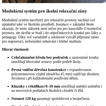
Modulární systém pro školní relaxační zóny
Modulární systém navržený pro relaxační prostory nachází své
uplatnění také ve školním prostředí. Instalace v základní škole
ukazuje, že tento nábytek není určen jen pro kanceláře či komerční
prostory, ale skvěle se hodí i do odpočinkových koutků pro žáky a
pedagogy. Díky své variabilitě a odolnosti vytváří příjemné místo
pro regeneraci, neformální setkávání i klidné studium.
Hlavní vlastnosti
Celočalouněné křesla bez područek
a samostatné kostky
umožňují libovolné sestavy podle potřeb školy.
Pevná vnitřní dřevěná konstrukce
s expandovanou
polyuretanovou výplní (tloušťka 45 mm) zajišťuje dlouhou
životnost i při každodenním používání dětmi.
Kluzáky s rektifikací 0–10 mm
umožňují stabilní umístění i
na nerovných podlahách školních chodeb či tříd.
Nosnost 120 kg
garantuje spolehlivost a bezpečnost.