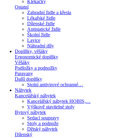
Klekačky
Ostatní
Zahradní židle a křesla
Lékařské židle
Dílenské židle
Antistatické židle
Školní židle
Lavice
Náhradní díly
Doplňky, věšáky
Ergonomické doplňky
Věšáky
Podložky a podnožky
Paravany
Další doplňky
Stolní antivirové ochranné…
Nábytek
Kancelářský nábytek
Kancelářský nábytek HOBIS,…
Výškově stavitelné stoly
Bytový nábytek
Sedací soupravy
Stoly a podnože
Dětský nábytek
Dílenský