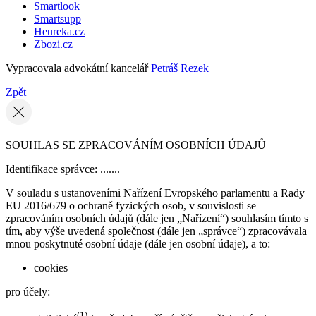
Smartlook
Smartsupp
Heureka.cz
Zbozi.cz
Vypracovala advokátní kancelář
Petráš Rezek
Zpět
SOUHLAS SE ZPRACOVÁNÍM OSOBNÍCH ÚDAJŮ
Identifikace správce: .......
V souladu s ustanoveními Nařízení Evropského parlamentu a Rady
EU 2016/679 o ochraně fyzických osob, v souvislosti se
zpracováním osobních údajů (dále jen „Nařízení“) souhlasím tímto s
tím, aby výše uvedená společnost (dále jen „správce“) zpracovávala
mnou poskytnuté osobní údaje (dále jen osobní údaje), a to:
cookies
pro účely:
(1)