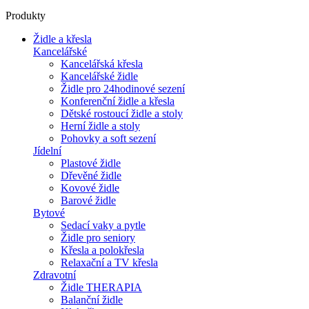
Produkty
Židle a křesla
Kancelářské
Kancelářská křesla
Kancelářské židle
Židle pro 24hodinové sezení
Konferenční židle a křesla
Dětské rostoucí židle a stoly
Herní židle a stoly
Pohovky a soft sezení
Jídelní
Plastové židle
Dřevěné židle
Kovové židle
Barové židle
Bytové
Sedací vaky a pytle
Židle pro seniory
Křesla a polokřesla
Relaxační a TV křesla
Zdravotní
Židle THERAPIA
Balanční židle