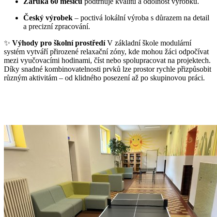
Záruka 60 měsíců
podtrhuje kvalitu a odolnost výrobku.
Český výrobek
– poctivá lokální výroba s důrazem na detail
a precizní zpracování.
✨
Výhody pro školní prostředí
V základní škole modulární
systém vytváří přirozené relaxační zóny, kde mohou žáci odpočívat
mezi vyučovacími hodinami, číst nebo spolupracovat na projektech.
Díky snadné kombinovatelnosti prvků lze prostor rychle přizpůsobit
různým aktivitám – od klidného posezení až po skupinovou práci.