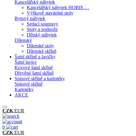
Kancelářský nábytek
Kancelářský nábytek HOBIS,…
Výškově stavitelné stoly
Bytový nábytek
Sedací soupravy
Stoly a podnože
Dětský nábytek
Dílenský
Dílenské stoly
Dílenské skříně
Šatní skříně a lavičky
Šatní lavice
Kovové šatní skříně
Dřevěné šatní skříně
Spisové skříně a kartotéky
Spisové skříně
Kartotéky
AKCE
CZK
EUR
0
CZK
EUR