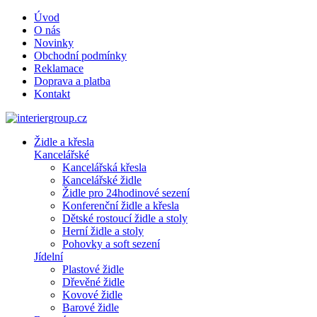
Úvod
O nás
Novinky
Obchodní podmínky
Reklamace
Doprava a platba
Kontakt
Židle a křesla
Kancelářské
Kancelářská křesla
Kancelářské židle
Židle pro 24hodinové sezení
Konferenční židle a křesla
Dětské rostoucí židle a stoly
Herní židle a stoly
Pohovky a soft sezení
Jídelní
Plastové židle
Dřevěné židle
Kovové židle
Barové židle