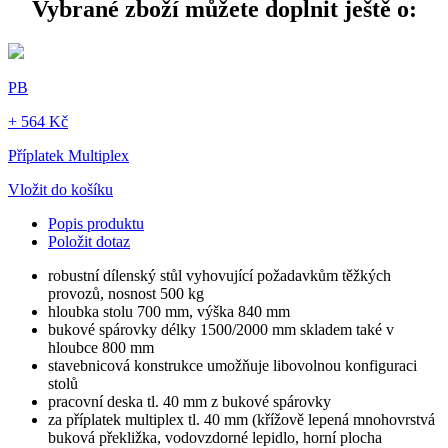
Vybrané zboží můžete doplnit ještě o:
PB
+ 564 Kč
Příplatek Multiplex
Vložit do košíku
Popis produktu
Položit dotaz
robustní dílenský stůl vyhovující požadavkům těžkých
provozů, nosnost 500 kg
hloubka stolu 700 mm, výška 840 mm
bukové spárovky délky 1500/2000 mm skladem také v
hloubce 800 mm
stavebnicová konstrukce umožňuje libovolnou konfiguraci
stolů
pracovní deska tl. 40 mm z bukové spárovky
za příplatek multiplex tl. 40 mm (křížově lepená mnohovrstvá
buková překližka, vodovzdorné lepidlo, horní plocha