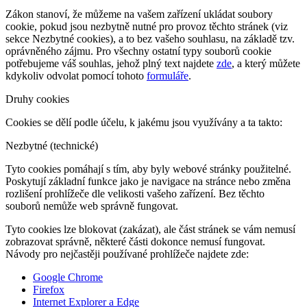
Zákon stanoví, že můžeme na vašem zařízení ukládat soubory
cookie, pokud jsou nezbytně nutné pro provoz těchto stránek (viz
sekce Nezbytné cookies), a to bez vašeho souhlasu, na základě tzv.
oprávněného zájmu. Pro všechny ostatní typy souborů cookie
potřebujeme váš souhlas, jehož plný text najdete
zde
, a který můžete
kdykoliv odvolat pomocí tohoto
formuláře
.
Druhy cookies
Cookies se dělí podle účelu, k jakému jsou využívány a ta takto:
Nezbytné (technické)
Tyto cookies pomáhají s tím, aby byly webové stránky použitelné.
Poskytují základní funkce jako je navigace na stránce nebo změna
rozlišení prohlížeče dle velikosti vašeho zařízení. Bez těchto
souborů nemůže web správně fungovat.
Tyto cookies lze blokovat (zakázat), ale část stránek se vám nemusí
zobrazovat správně, některé části dokonce nemusí fungovat.
Návody pro nejčastěji používané prohlížeče najdete zde:
Google Chrome
Firefox
Internet Explorer a Edge