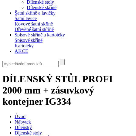
Dílenské stoly
Dílenské skříně
Šatní skříně a lavičky
Šatní lavice
Kovové šatní skříně
Dřevěné šatní skříně
Spisové skříně a kartotéky
Spisové skříně
Kartotéky
AKCE
DÍLENSKÝ STŮL PROFI
2000 mm + zásuvkový
kontejner IG334
Úvod
Nábytek
Dílenský
Dílenské stoly