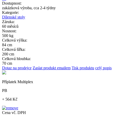
Dostupnost:
zakázková výroba, cca 2-4 týdny
Kategorie:
Dílenské stoly
Záruka:
60 měsíců
Nosnost:
500 kg
Celková výška:
84 cm
Celková šířka:
200 cm
Celková hloubka:
70 cm
Dotaz na prodejce
Zaslat produkt emailem
Tisk produktu
celý popis
Příplatek Multiplex
PB
+ 564 Kč
Cena vč. DPH