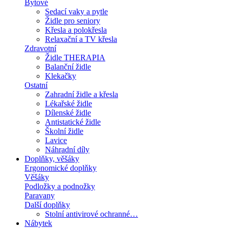
Bytové
Sedací vaky a pytle
Židle pro seniory
Křesla a polokřesla
Relaxační a TV křesla
Zdravotní
Židle THERAPIA
Balanční židle
Klekačky
Ostatní
Zahradní židle a křesla
Lékařské židle
Dílenské židle
Antistatické židle
Školní židle
Lavice
Náhradní díly
Doplňky, věšáky
Ergonomické doplňky
Věšáky
Podložky a podnožky
Paravany
Další doplňky
Stolní antivirové ochranné…
Nábytek