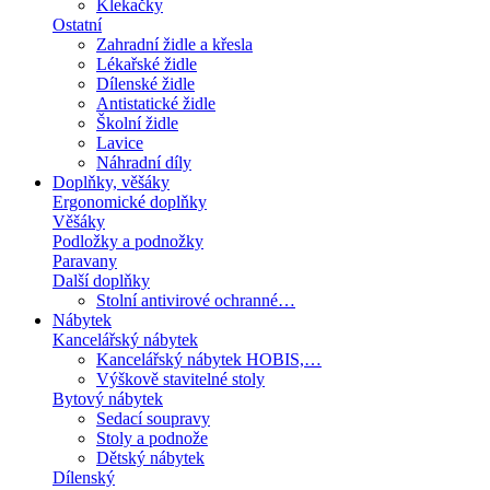
Klekačky
Ostatní
Zahradní židle a křesla
Lékařské židle
Dílenské židle
Antistatické židle
Školní židle
Lavice
Náhradní díly
Doplňky, věšáky
Ergonomické doplňky
Věšáky
Podložky a podnožky
Paravany
Další doplňky
Stolní antivirové ochranné…
Nábytek
Kancelářský nábytek
Kancelářský nábytek HOBIS,…
Výškově stavitelné stoly
Bytový nábytek
Sedací soupravy
Stoly a podnože
Dětský nábytek
Dílenský