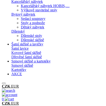
Kancelářský nábytek
Kancelářský nábytek HOBIS,…
Výškově stavitelné stoly
Bytový nábytek
Sedací soupravy
Stoly a podnože
Dětský nábytek
Dílenský
Dílenské stoly
Dílenské skříně
Šatní skříně a lavičky
Šatní lavice
Kovové šatní skříně
Dřevěné šatní skříně
Spisové skříně a kartotéky
Spisové skříně
Kartotéky
AKCE
CZK
EUR
0
CZK
EUR