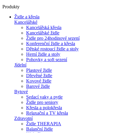
Produkty
Židle a křesla
Kancelářské
Kancelářská křesla
Kancelářské židle
Židle pro 24hodinové sezení
Konferenční židle a křesla
Dětské rostoucí židle a stoly
Herní židle a stoly
Pohovky a soft sezení
Jídelní
Plastové židle
Dřevěné židle
Kovové židle
Barové židle
Bytové
Sedací vaky a pytle
Židle pro seniory
Křesla a polokřesla
Relaxační a TV křesla
Zdravotní
Židle THERAPIA
Balanční židle