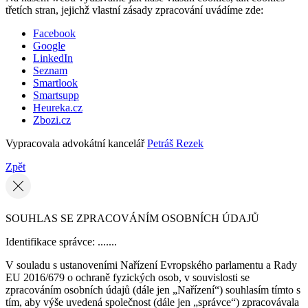
třetích stran, jejichž vlastní zásady zpracování uvádíme zde:
Facebook
Google
LinkedIn
Seznam
Smartlook
Smartsupp
Heureka.cz
Zbozi.cz
Vypracovala advokátní kancelář
Petráš Rezek
Zpět
SOUHLAS SE ZPRACOVÁNÍM OSOBNÍCH ÚDAJŮ
Identifikace správce: .......
V souladu s ustanoveními Nařízení Evropského parlamentu a Rady
EU 2016/679 o ochraně fyzických osob, v souvislosti se
zpracováním osobních údajů (dále jen „Nařízení“) souhlasím tímto s
tím, aby výše uvedená společnost (dále jen „správce“) zpracovávala