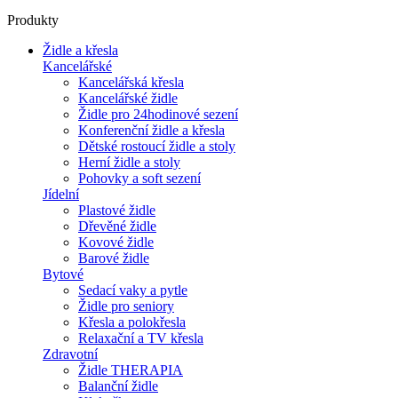
Produkty
Židle a křesla
Kancelářské
Kancelářská křesla
Kancelářské židle
Židle pro 24hodinové sezení
Konferenční židle a křesla
Dětské rostoucí židle a stoly
Herní židle a stoly
Pohovky a soft sezení
Jídelní
Plastové židle
Dřevěné židle
Kovové židle
Barové židle
Bytové
Sedací vaky a pytle
Židle pro seniory
Křesla a polokřesla
Relaxační a TV křesla
Zdravotní
Židle THERAPIA
Balanční židle