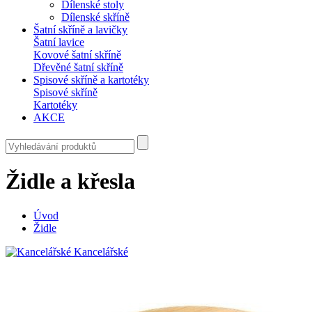
Dílenské stoly
Dílenské skříně
Šatní skříně a lavičky
Šatní lavice
Kovové šatní skříně
Dřevěné šatní skříně
Spisové skříně a kartotéky
Spisové skříně
Kartotéky
AKCE
Židle a křesla
Úvod
Židle
Kancelářské