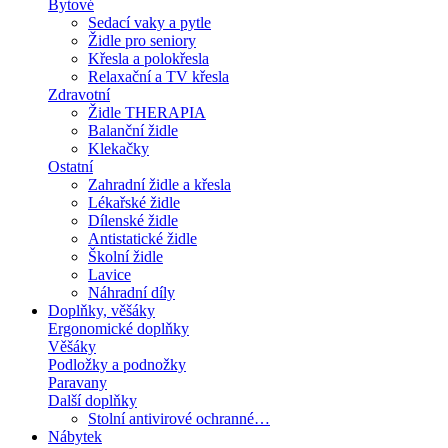
Bytové
Sedací vaky a pytle
Židle pro seniory
Křesla a polokřesla
Relaxační a TV křesla
Zdravotní
Židle THERAPIA
Balanční židle
Klekačky
Ostatní
Zahradní židle a křesla
Lékařské židle
Dílenské židle
Antistatické židle
Školní židle
Lavice
Náhradní díly
Doplňky, věšáky
Ergonomické doplňky
Věšáky
Podložky a podnožky
Paravany
Další doplňky
Stolní antivirové ochranné…
Nábytek