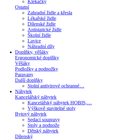
Klekačky
Ostatní
Zahradní židle a křesla
Lékařské židle
Dílenské židle
Antistatické židle
Školní židle
Lavice
Náhradní díly
Doplňky, věšáky
Ergonomické doplňky
Věšáky
Podložky a podnožky
Paravany
Další doplňky
Stolní antivirové ochranné…
Nábytek
Kancelářský nábytek
Kancelářský nábytek HOBIS,…
Výškově stavitelné stoly
Bytový nábytek
Sedací soupravy
Stoly a podnože
Dětský nábytek
Dílenský