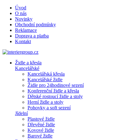
Úvod
O nás
Novinky
Obchodní podmínky
Reklamace
Doprava a platba
Kontakt
Židle a křesla
Kancelářské
Kancelářská křesla
Kancelářské židle
Židle pro 24hodinové sezení
Konferenční židle a křesla
Dětské rostoucí židle a stoly
Herní židle a stoly
Pohovky a soft sezení
Jídelní
Plastové židle
Dřevěné židle
Kovové židle
Barové židle