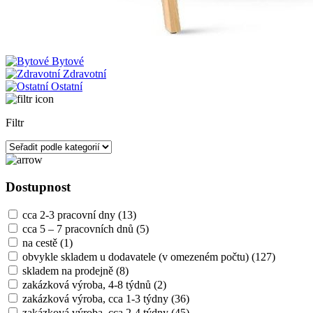
Bytové
Zdravotní
Ostatní
Filtr
Dostupnost
cca 2-3 pracovní dny
(13)
cca 5 – 7 pracovních dnů
(5)
na cestě
(1)
obvykle skladem u dodavatele (v omezeném počtu)
(127)
skladem na prodejně
(8)
zakázková výroba, 4-8 týdnů
(2)
zakázková výroba, cca 1-3 týdny
(36)
zakázková výroba, cca 2-4 týdny
(45)