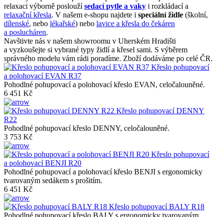
relaxaci výborně poslouží
sedací pytle a vaky
i rozkládací a
relaxační křesla
. V našem e-shopu najdete i
speciální židle
(školní,
dílenské
, nebo
lékařské
) nebo
lavice a křesla do čekáren
a poslucháren
.
Navštivte nás v našem showroomu v Uherském Hradišti
a vyzkoušejte si vybrané typy židlí a křesel sami. S výběrem
správného modelu vám rádi poradíme. Zboží dodáváme po celé ČR.
Křeslo pohupovací
a polohovací EVAN R37
Pohodlné pohupovací a polohovací křeslo EVAN, celočalouněné.
6 451 Kč
Křeslo pohupovací DENNY
R22
Pohodlné pohupovací křeslo DENNY, celočalouněné.
3 753 Kč
Křeslo pohupovací
a polohovací BENJI R20
Pohodlné pohupovací a polohovací křeslo BENJI s ergonomicky
tvarovaným sedákem s prošitím.
6 451 Kč
Křeslo pohupovací BALY R18
Pohodlné pohupovací křeslo BALY s ergonomicky tvarovaným