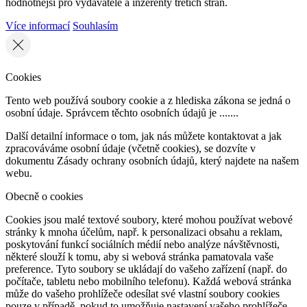
hodnotnější pro vydavatele a inzerenty třetích stran.
Více informací
Souhlasím
Cookies
Tento web používá soubory cookie a z hlediska zákona se jedná o
osobní údaje. Správcem těchto osobních údajů je .......
Další detailní informace o tom, jak nás můžete kontaktovat a jak
zpracováváme osobní údaje (včetně cookies), se dozvíte v
dokumentu Zásady ochrany osobních údajů, který najdete na našem
webu.
Obecně o cookies
Cookies jsou malé textové soubory, které mohou používat webové
stránky k mnoha účelům, např. k personalizaci obsahu a reklam,
poskytování funkcí sociálních médií nebo analýze návštěvnosti,
některé slouží k tomu, aby si webová stránka pamatovala vaše
preference. Tyto soubory se ukládají do vašeho zařízení (např. do
počítače, tabletu nebo mobilního telefonu). Každá webová stránka
může do vašeho prohlížeče odesílat své vlastní soubory cookies
pouze v případě, pokud to umožňuje nastavení vašeho prohlížeče.