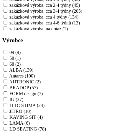
zakázková výroba, cca 2-4 týdny
(45)
zakázková výroba, cca 3-4 týdny
(205)
zakázková výroba, cca 4 týdny
(134)
zakázková výroba, cca 4-6 týdnů
(13)
zakázková výroba, na dotaz
(1)
Výrobce
09
(9)
58
(1)
68
(2)
ALBA
(139)
Antares
(100)
AUTRONIC
(2)
BRADOP
(57)
FORM design
(7)
IG
(37)
ITTC STIMA
(24)
JITRO
(10)
KAVING SIT
(4)
LAMA
(6)
LD SEATING
(78)