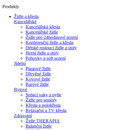
Produkty
Židle a křesla
Kancelářské
Kancelářská křesla
Kancelářské židle
Židle pro 24hodinové sezení
Konferenční židle a křesla
Dětské rostoucí židle a stoly
Herní židle a stoly
Pohovky a soft sezení
Jídelní
Plastové židle
Dřevěné židle
Kovové židle
Barové židle
Bytové
Sedací vaky a pytle
Židle pro seniory
Křesla a polokřesla
Relaxační a TV křesla
Zdravotní
Židle THERAPIA
Balanční židle