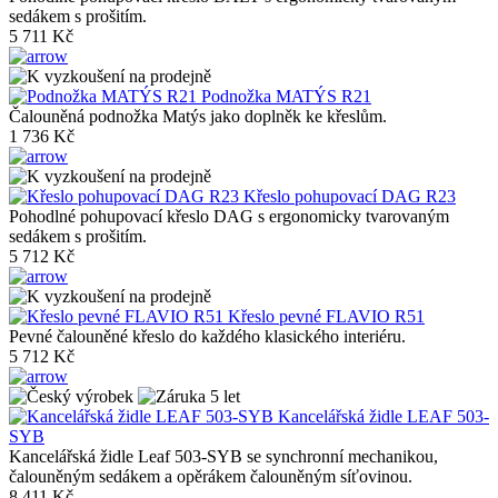
sedákem s prošitím.
5 711 Kč
Podnožka MATÝS R21
Čalouněná podnožka Matýs jako doplněk ke křeslům.
1 736 Kč
Křeslo pohupovací DAG R23
Pohodlné pohupovací křeslo DAG s ergonomicky tvarovaným
sedákem s prošitím.
5 712 Kč
Křeslo pevné FLAVIO R51
Pevné čalouněné křeslo do každého klasického interiéru.
5 712 Kč
Kancelářská židle LEAF 503-
SYB
Kancelářská židle Leaf 503-SYB se synchronní mechanikou,
čalouněným sedákem a opěrákem čalouněným síťovinou.
8 411 Kč