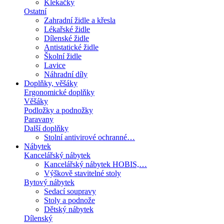
Klekačky
Ostatní
Zahradní židle a křesla
Lékařské židle
Dílenské židle
Antistatické židle
Školní židle
Lavice
Náhradní díly
Doplňky, věšáky
Ergonomické doplňky
Věšáky
Podložky a podnožky
Paravany
Další doplňky
Stolní antivirové ochranné…
Nábytek
Kancelářský nábytek
Kancelářský nábytek HOBIS,…
Výškově stavitelné stoly
Bytový nábytek
Sedací soupravy
Stoly a podnože
Dětský nábytek
Dílenský