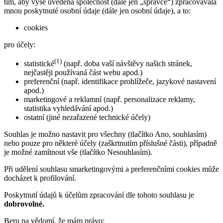
tím, aby výše uvedená společnost (dále jen „správce“) zpracovávala
mnou poskytnuté osobní údaje (dále jen osobní údaje), a to:
cookies
pro účely:
(1)
statistické
(např. doba vaší návštěvy našich stránek,
nejčastěji používaná část webu apod.)
preferenční (např. identifikace prohlížeče, jazykové nastavení
apod.)
marketingové a reklamní (např. personalizace reklamy,
statistika vyhledávání apod.)
ostatní (jiné nezařazené technické účely)
Souhlas je možno nastavit pro všechny (tlačítko Ano, souhlasím)
nebo pouze pro některé účely (zaškrtnutím příslušné části), případně
je možné zamítnout vše (tlačítko Nesouhlasím).
Při udělení souhlasu smarketingovými a preferenčními cookies může
docházet k profilování.
Poskytnutí údajů k účelům zpracování dle tohoto souhlasu je
dobrovolné.
Beru na vědomí, že mám právo: