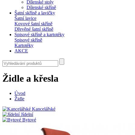
Dílenské stoly
Dílenské skříně
Šatní skříně a lavičky
Šatní lavice
Kovové šatní skříně
Dřevěné šatní skříně
Spisové skříně a kartotéky
Spisové skříně
Kartotéky
AKCE
Židle a křesla
Úvod
Židle
Kancelářské
Jídelní
Bytové