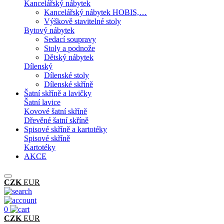
Kancelářský nábytek
Kancelářský nábytek HOBIS,…
Výškově stavitelné stoly
Bytový nábytek
Sedací soupravy
Stoly a podnože
Dětský nábytek
Dílenský
Dílenské stoly
Dílenské skříně
Šatní skříně a lavičky
Šatní lavice
Kovové šatní skříně
Dřevěné šatní skříně
Spisové skříně a kartotéky
Spisové skříně
Kartotéky
AKCE
CZK
EUR
0
CZK
EUR