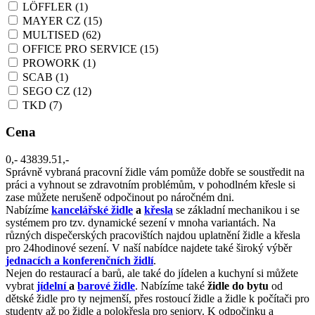
LÖFFLER
(1)
MAYER CZ
(15)
MULTISED
(62)
OFFICE PRO SERVICE
(15)
PROWORK
(1)
SCAB
(1)
SEGO CZ
(12)
TKD
(7)
Cena
0,-
43839.51,-
Správně vybraná pracovní židle vám pomůže dobře se soustředit na
práci a vyhnout se zdravotním problémům, v pohodlném křesle si
zase můžete nerušeně odpočinout po náročném dni.
Nabízíme
kancelářské židle
a
křesla
se základní mechanikou i se
systémem pro tzv. dynamické sezení v mnoha variantách. Na
různých dispečerských pracovištích najdou uplatnění židle a křesla
pro 24hodinové sezení. V naší nabídce najdete také široký výběr
jednacích a konferenčních židlí
.
Nejen do restaurací a barů, ale také do jídelen a kuchyní si můžete
vybrat
jídelní
a
barové židle
. Nabízíme také
židle do bytu
od
dětské židle pro ty nejmenší, přes rostoucí židle a židle k počítači pro
studenty až po židle a polokřesla pro seniory. K odpočinku a