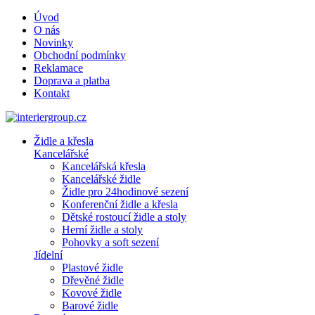
Úvod
O nás
Novinky
Obchodní podmínky
Reklamace
Doprava a platba
Kontakt
Židle a křesla
Kancelářské
Kancelářská křesla
Kancelářské židle
Židle pro 24hodinové sezení
Konferenční židle a křesla
Dětské rostoucí židle a stoly
Herní židle a stoly
Pohovky a soft sezení
Jídelní
Plastové židle
Dřevěné židle
Kovové židle
Barové židle