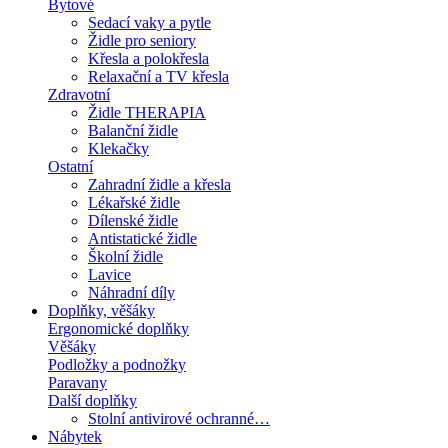
Bytové
Sedací vaky a pytle
Židle pro seniory
Křesla a polokřesla
Relaxační a TV křesla
Zdravotní
Židle THERAPIA
Balanční židle
Klekačky
Ostatní
Zahradní židle a křesla
Lékařské židle
Dílenské židle
Antistatické židle
Školní židle
Lavice
Náhradní díly
Doplňky, věšáky
Ergonomické doplňky
Věšáky
Podložky a podnožky
Paravany
Další doplňky
Stolní antivirové ochranné…
Nábytek